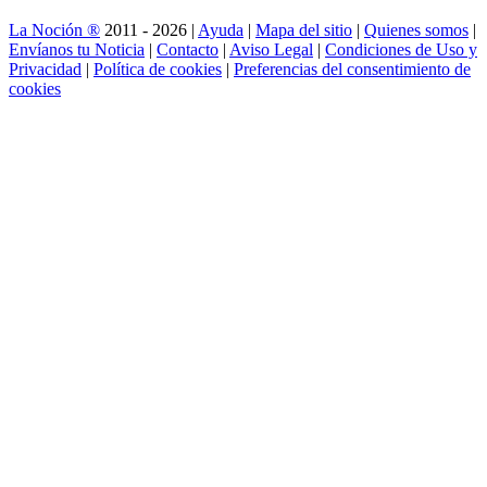
La Noción ®
2011 - 2026 |
Ayuda
|
Mapa del sitio
|
Quienes somos
|
Envíanos tu Noticia
|
Contacto
|
Aviso Legal
|
Condiciones de Uso y
Privacidad
|
Política de cookies
|
Preferencias del consentimiento de
cookies