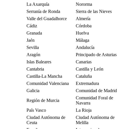
La Axarquía
Nororma
Serranía de Ronda
Sierra de las Nieves
Valle del Guadalhorce
Almería
Cádiz
Córdoba
Granada
Huelva
Jaén
Málaga
Sevilla
Andalucía
Aragón
Principado de Asturias
Islas Baleares
Canarias
Cantabria
Castilla y León
Castilla-La Mancha
Cataluña
Comunidad Valenciana
Extremadura
Galicia
Comunidad de Madrid
Comunidad Foral de
Región de Murcia
Navarra
País Vasco
La Rioja
Ciudad Autónoma de
Ciudad Autónoma de
Ceuta
Melilla