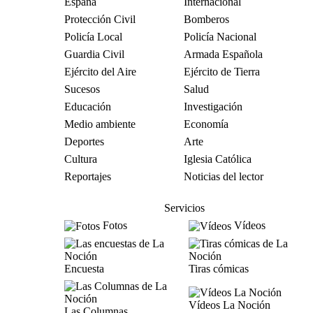
España
Internacional
Protección Civil
Bomberos
Policía Local
Policía Nacional
Guardia Civil
Armada Española
Ejército del Aire
Ejército de Tierra
Sucesos
Salud
Educación
Investigación
Medio ambiente
Economía
Deportes
Arte
Cultura
Iglesia Católica
Reportajes
Noticias del lector
Servicios
Fotos
Vídeos
Encuesta
Tiras cómicas
Vídeos La Noción
Las Columnas