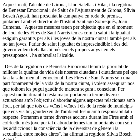
Aquest matí, l'alcalde de Girona, Lluc Salellas i Vilar, i la regidora
de Benestar Emocional i de Salut de l'Ajuntament de Girona, Sílvia
Bosch Agustí, han presentat la campanya en roda de premsa,
juntament amb el director de l'Institut Santiago Sobrequés, Joan
Cumeras. "Aquestes mesures tenen per objectiu que en el moment
de l'oci de les Fires de Sant Narcís temes com la salut i la igualtat
estiguin garantits per als i les joves de la nostra ciutat i també per als
no tan joves. Parlar de salut i igualtat és imprescindible i des del
govern volem treballar-hi més en els propers anys i en els
pressupostos", ha subratllat l'alcalde.
"Des de la regidoria de Benestar Emocional tenim la prioritat de
millorar la qualitat de vida dels nostres ciutadans i ciutadanes pel que
fa a la salut mental i emocional. Les Fires de Sant Narcís són una
part fonamental de la vida de la nostra ciutat, i volem assegurar-nos
que tothom les pugui gaudir de manera segura i conscient. Per
aquest motiu durant la festa major portarem a terme diverses
actuacions amb l'objectiu d'abordar alguns aspectes relacionats amb
l'oci, per tal que tots els veïns i veïnes i els de la resta de municipis
que ens visitin, gaudeixen de l'ambient festiu amb responsabilitat i
respecte. Portarem a terme diverses accions durant les Fires amb el
col·lectiu més jove per tal d'abordar temes tan importants com són
les addiccions i la consciència de la diversitat de gènere i la
sexualitat, entre moltes altres", ha afirmat la regidora Sílvia Bosch
Agustí.