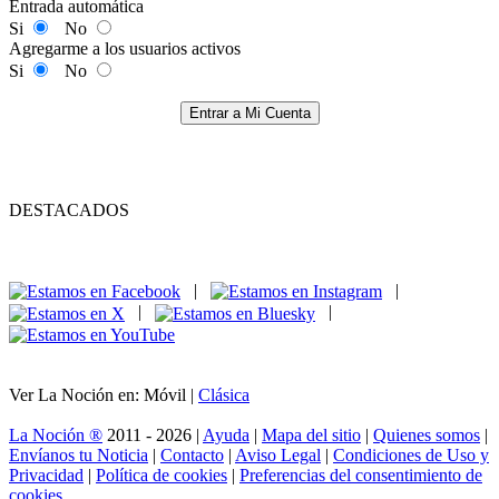
Entrada automática
Si
No
Agregarme a los usuarios activos
Si
No
Entrar a Mi Cuenta
DESTACADOS
|
|
|
|
Ver La Noción en: Móvil |
Clásica
La Noción ®
2011 - 2026 |
Ayuda
|
Mapa del sitio
|
Quienes somos
|
Envíanos tu Noticia
|
Contacto
|
Aviso Legal
|
Condiciones de Uso y
Privacidad
|
Política de cookies
|
Preferencias del consentimiento de
cookies