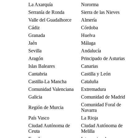
La Axarquía
Nororma
Serranía de Ronda
Sierra de las Nieves
Valle del Guadalhorce
Almería
Cádiz
Córdoba
Granada
Huelva
Jaén
Málaga
Sevilla
Andalucía
Aragón
Principado de Asturias
Islas Baleares
Canarias
Cantabria
Castilla y León
Castilla-La Mancha
Cataluña
Comunidad Valenciana
Extremadura
Galicia
Comunidad de Madrid
Comunidad Foral de
Región de Murcia
Navarra
País Vasco
La Rioja
Ciudad Autónoma de
Ciudad Autónoma de
Ceuta
Melilla