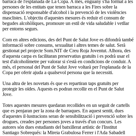
barraca de l'esplanada de La Copa. A més, enguany s'ha format a les
persones de les entitats que tenen barraca a les Fires sobre la
dispensació responsable d'alcohol i la prevenció de les violències
masclistes. L'objectiu d'aquestes mesures és reduir el consum de
begudes alcohòliques, promoure un estil de vida saludable i vetllar
per entorns segurs.
Com en altres edicions, des del Punt de Salut Jove es difondrà també
informació sobre consums, sexualitat i altres temes de salut. Serà
gestionat pel projecte Som.NIT de Creu Roja Joventut. Alhora, des
d'aquesta carpa es facilitaran preservatius gratuïts i es podrà usar el
test d'alcoholímetre per valorar si s'està en condicions de conduir. A
més, el personal del Punt de Salut Jove voltarà per l'esplanada de la
Copa per oferir ajuda a qualsevol persona que la necessiti.
Una altra de les novetats és que es repartiran taps gratuïts per
protegir les oïdes. Aquests es podran recollir en el Punt de Salut
Jove.
Totes aquestes mesures quedaran recollides en un seguit de cartells
que es penjaran per la zona de barraques. En aquest sentit, dues
d'aquestes il·lustracions seran de sensibilització i prevenció sobre les
drogues, creades per persones joves a través d'un concurs. Les
autores són dues estudiants del batxillerat artístic de l'Institut
Santiago Sobrequés: la Mireia Grabulosa Ferrer i l'Ada Sabadell