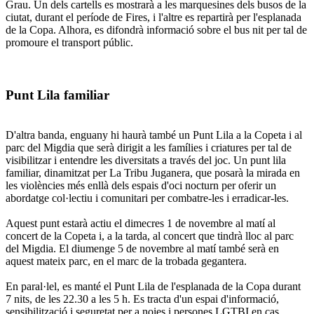
Grau. Un dels cartells es mostrarà a les marquesines dels busos de la
ciutat, durant el període de Fires, i l'altre es repartirà per l'esplanada
de la Copa. Alhora, es difondrà informació sobre el bus nit per tal de
promoure el transport públic.
Punt Lila familiar
D'altra banda, enguany hi haurà també un Punt Lila a la Copeta i al
parc del Migdia que serà dirigit a les famílies i criatures per tal de
visibilitzar i entendre les diversitats a través del joc. Un punt lila
familiar, dinamitzat per La Tribu Juganera, que posarà la mirada en
les violències més enllà dels espais d'oci nocturn per oferir un
abordatge col·lectiu i comunitari per combatre-les i erradicar-les.
Aquest punt estarà actiu el dimecres 1 de novembre al matí al
concert de la Copeta i, a la tarda, al concert que tindrà lloc al parc
del Migdia. El diumenge 5 de novembre al matí també serà en
aquest mateix parc, en el marc de la trobada gegantera.
En paral·lel, es manté el Punt Lila de l'esplanada de la Copa durant
7 nits, de les 22.30 a les 5 h. Es tracta d'un espai d'informació,
sensibilització i seguretat per a noies i persones LGTBI en cas