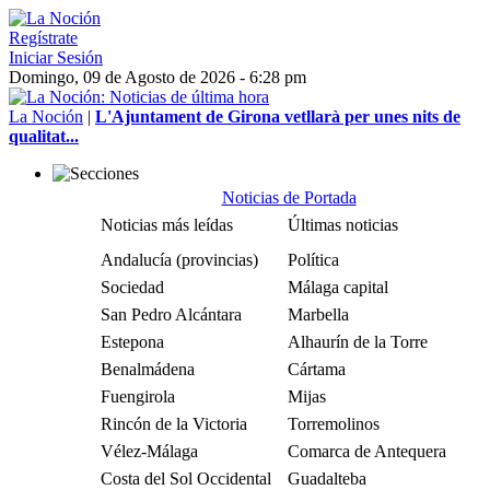
Regístrate
Iniciar Sesión
Domingo, 09 de Agosto de 2026 - 6:28 pm
La Noción
|
L'Ajuntament de Girona vetllarà per unes nits de
qualitat...
Noticias de Portada
Noticias más leídas
Últimas noticias
Andalucía (provincias)
Política
Sociedad
Málaga capital
San Pedro Alcántara
Marbella
Estepona
Alhaurín de la Torre
Benalmádena
Cártama
Fuengirola
Mijas
Rincón de la Victoria
Torremolinos
Vélez-Málaga
Comarca de Antequera
Costa del Sol Occidental
Guadalteba