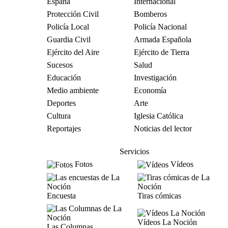
España
Internacional
Protección Civil
Bomberos
Policía Local
Policía Nacional
Guardia Civil
Armada Española
Ejército del Aire
Ejército de Tierra
Sucesos
Salud
Educación
Investigación
Medio ambiente
Economía
Deportes
Arte
Cultura
Iglesia Católica
Reportajes
Noticias del lector
Servicios
Fotos
Vídeos
Encuesta
Tiras cómicas
Vídeos La Noción
Las Columnas