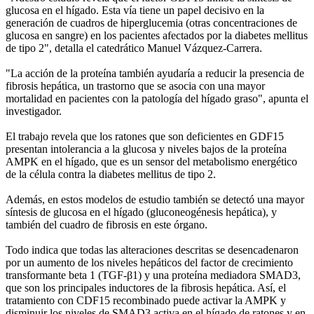
glucosa en el hígado. Esta vía tiene un papel decisivo en la
generación de cuadros de hiperglucemia (otras concentraciones de
glucosa en sangre) en los pacientes afectados por la diabetes mellitus
de tipo 2", detalla el catedrático Manuel Vázquez-Carrera.
"La acción de la proteína también ayudaría a reducir la presencia de
fibrosis hepática, un trastorno que se asocia con una mayor
mortalidad en pacientes con la patología del hígado graso", apunta el
investigador.
El trabajo revela que los ratones que son deficientes en GDF15
presentan intolerancia a la glucosa y niveles bajos de la proteína
AMPK en el hígado, que es un sensor del metabolismo energético
de la célula contra la diabetes mellitus de tipo 2.
Además, en estos modelos de estudio también se detectó una mayor
síntesis de glucosa en el hígado (gluconeogénesis hepática), y
también del cuadro de fibrosis en este órgano.
Todo indica que todas las alteraciones descritas se desencadenaron
por un aumento de los niveles hepáticos del factor de crecimiento
transformante beta 1 (TGF-β1) y una proteína mediadora SMAD3,
que son los principales inductores de la fibrosis hepática. Así, el
tratamiento con CDF15 recombinado puede activar la AMPK y
disminuir los niveles de SMAD3 activa en el hígado de ratones y en