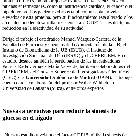
proteína GDF15, un factor que se expresa a niveles elevados en
muchas enfermedades, como la insuficiencia cardíaca, el cáncer o el
hígado graso. Los pacientes obesos también presentan niveles
elevados de esta proteína, pero su funcionamiento está alterado y los
afectados pueden desarrollar resistencia a la GDF15 —es decir, una
reducción en la efectividad de su actividad.
Dirige el trabajo el catedrático Manuel Vázquez-Carrera, de la
Facultad de Farmacia y Ciencias de la Alimentación de la UB, el
Instituto de Biomedicina de la UB (IBUB), el Instituto de
Investigación Sant Joan de Déu (IRSJD) y el CIBERDEM. En el
estudio, destaca también la participación de las investigadoras
Patricia Rada y Ángela María Valverde, también colaboradoras del
CIBERDEM, del Consejo Superior de Investigaciones Científicas
(CSIC) y la
Universidad
Autónoma de
Madrid
(UAM). El trabajo
cuenta con la colaboración del profesor Walter Wahli de la
Universidad de Lausana (Suiza), entre otros expertos.
Nuevas alternativas para reducir la síntesis de
glucosa en el hígado
"Nuestro estudio revela que el factor GDF15 inhibe la síntesis de