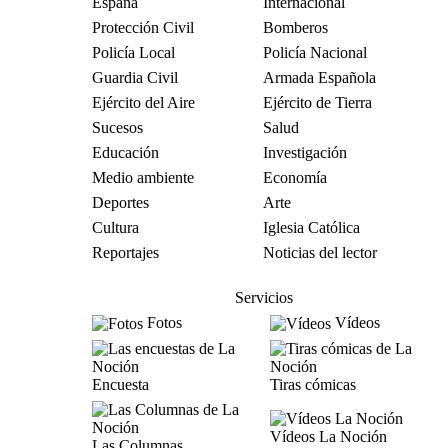
España
Internacional
Protección Civil
Bomberos
Policía Local
Policía Nacional
Guardia Civil
Armada Española
Ejército del Aire
Ejército de Tierra
Sucesos
Salud
Educación
Investigación
Medio ambiente
Economía
Deportes
Arte
Cultura
Iglesia Católica
Reportajes
Noticias del lector
Servicios
Fotos
Vídeos
Encuesta
Tiras cómicas
Vídeos La Noción
Las Columnas