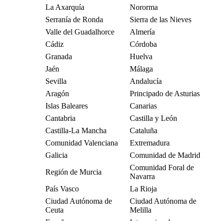
La Axarquía
Nororma
Serranía de Ronda
Sierra de las Nieves
Valle del Guadalhorce
Almería
Cádiz
Córdoba
Granada
Huelva
Jaén
Málaga
Sevilla
Andalucía
Aragón
Principado de Asturias
Islas Baleares
Canarias
Cantabria
Castilla y León
Castilla-La Mancha
Cataluña
Comunidad Valenciana
Extremadura
Galicia
Comunidad de Madrid
Comunidad Foral de
Región de Murcia
Navarra
País Vasco
La Rioja
Ciudad Autónoma de
Ciudad Autónoma de
Ceuta
Melilla