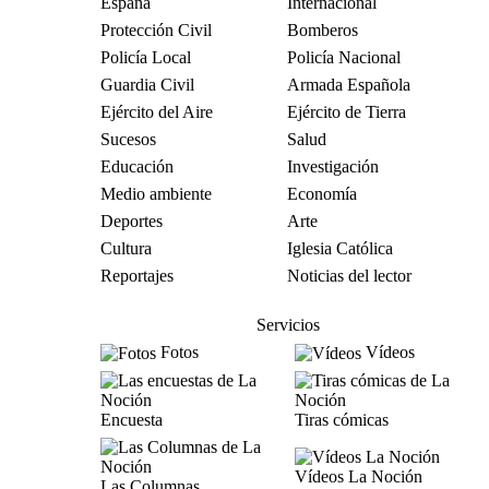
España
Internacional
Protección Civil
Bomberos
Policía Local
Policía Nacional
Guardia Civil
Armada Española
Ejército del Aire
Ejército de Tierra
Sucesos
Salud
Educación
Investigación
Medio ambiente
Economía
Deportes
Arte
Cultura
Iglesia Católica
Reportajes
Noticias del lector
Servicios
Fotos
Vídeos
Encuesta
Tiras cómicas
Vídeos La Noción
Las Columnas