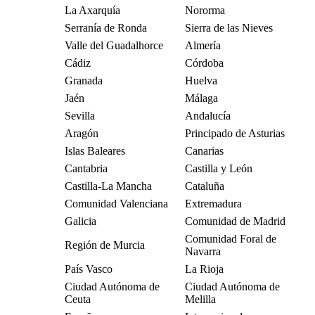
La Axarquía
Nororma
Serranía de Ronda
Sierra de las Nieves
Valle del Guadalhorce
Almería
Cádiz
Córdoba
Granada
Huelva
Jaén
Málaga
Sevilla
Andalucía
Aragón
Principado de Asturias
Islas Baleares
Canarias
Cantabria
Castilla y León
Castilla-La Mancha
Cataluña
Comunidad Valenciana
Extremadura
Galicia
Comunidad de Madrid
Comunidad Foral de
Región de Murcia
Navarra
País Vasco
La Rioja
Ciudad Autónoma de
Ciudad Autónoma de
Ceuta
Melilla