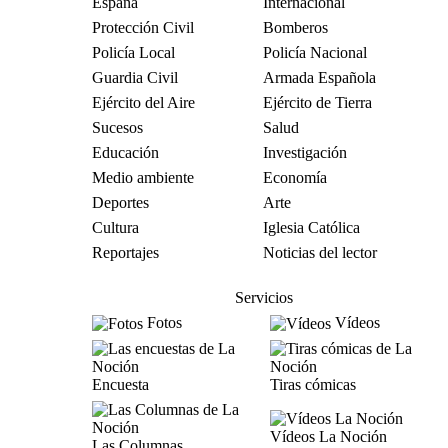
España
Internacional
Protección Civil
Bomberos
Policía Local
Policía Nacional
Guardia Civil
Armada Española
Ejército del Aire
Ejército de Tierra
Sucesos
Salud
Educación
Investigación
Medio ambiente
Economía
Deportes
Arte
Cultura
Iglesia Católica
Reportajes
Noticias del lector
Servicios
Fotos
Vídeos
Encuesta
Tiras cómicas
Vídeos La Noción
Las Columnas