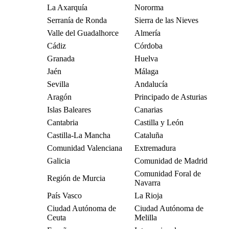
La Axarquía
Nororma
Serranía de Ronda
Sierra de las Nieves
Valle del Guadalhorce
Almería
Cádiz
Córdoba
Granada
Huelva
Jaén
Málaga
Sevilla
Andalucía
Aragón
Principado de Asturias
Islas Baleares
Canarias
Cantabria
Castilla y León
Castilla-La Mancha
Cataluña
Comunidad Valenciana
Extremadura
Galicia
Comunidad de Madrid
Comunidad Foral de
Región de Murcia
Navarra
País Vasco
La Rioja
Ciudad Autónoma de
Ciudad Autónoma de
Ceuta
Melilla