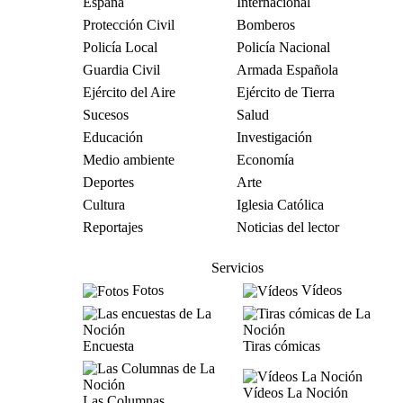
España
Internacional
Protección Civil
Bomberos
Policía Local
Policía Nacional
Guardia Civil
Armada Española
Ejército del Aire
Ejército de Tierra
Sucesos
Salud
Educación
Investigación
Medio ambiente
Economía
Deportes
Arte
Cultura
Iglesia Católica
Reportajes
Noticias del lector
Servicios
Fotos
Vídeos
Encuesta
Tiras cómicas
Vídeos La Noción
Las Columnas