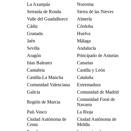
La Axarquía
Nororma
Serranía de Ronda
Sierra de las Nieves
Valle del Guadalhorce
Almería
Cádiz
Córdoba
Granada
Huelva
Jaén
Málaga
Sevilla
Andalucía
Aragón
Principado de Asturias
Islas Baleares
Canarias
Cantabria
Castilla y León
Castilla-La Mancha
Cataluña
Comunidad Valenciana
Extremadura
Galicia
Comunidad de Madrid
Comunidad Foral de
Región de Murcia
Navarra
País Vasco
La Rioja
Ciudad Autónoma de
Ciudad Autónoma de
Ceuta
Melilla