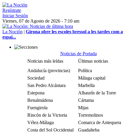
Regístrate
Iniciar Sesión
Viernes, 07 de Agosto de 2026 - 7:10 am
La Noción
|
Girona obre les escoles bressol a les tardes com a
espai...
Noticias de Portada
Noticias más leídas
Últimas noticias
Andalucía (provincias)
Política
Sociedad
Málaga capital
San Pedro Alcántara
Marbella
Estepona
Alhaurín de la Torre
Benalmádena
Cártama
Fuengirola
Mijas
Rincón de la Victoria
Torremolinos
Vélez-Málaga
Comarca de Antequera
Costa del Sol Occidental
Guadalteba