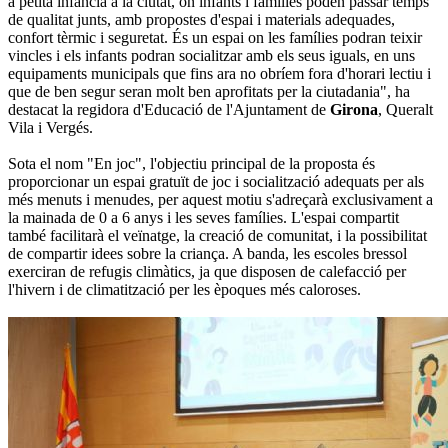
a petita infància a la ciutat, on infants i famílies poden passar temps
de qualitat junts, amb propostes d'espai i materials adequades,
confort tèrmic i seguretat. És un espai on les famílies podran teixir
vincles i els infants podran socialitzar amb els seus iguals, en uns
equipaments municipals que fins ara no obríem fora d'horari lectiu i
que de ben segur seran molt ben aprofitats per la ciutadania", ha
destacat la regidora d'Educació de l'Ajuntament de
Girona
, Queralt
Vila i Vergés.
Sota el nom "En joc", l'objectiu principal de la proposta és
proporcionar un espai gratuït de joc i socialització adequats per als
més menuts i menudes, per aquest motiu s'adreçarà exclusivament a
la mainada de 0 a 6 anys i les seves famílies. L'espai compartit
també facilitarà el veïnatge, la creació de comunitat, i la possibilitat
de compartir idees sobre la criança. A banda, les escoles bressol
exerciran de refugis climàtics, ja que disposen de calefacció per
l'hivern i de climatització per les èpoques més caloroses.