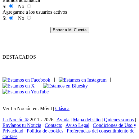
Entrada automática
Si
No
Agregarme a los usuarios activos
Si
No
Entrar a Mi Cuenta
DESTACADOS
|
|
|
|
Ver La Noción en: Móvil |
Clásica
La Noción ®
2011 - 2026 |
Ayuda
|
Mapa del sitio
|
Quienes somos
|
Envíanos tu Noticia
|
Contacto
|
Aviso Legal
|
Condiciones de Uso y
Privacidad
|
Política de cookies
|
Preferencias del consentimiento de
cookies