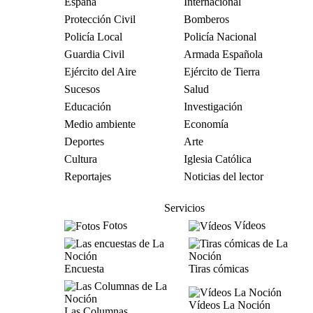
España
Internacional
Protección Civil
Bomberos
Policía Local
Policía Nacional
Guardia Civil
Armada Española
Ejército del Aire
Ejército de Tierra
Sucesos
Salud
Educación
Investigación
Medio ambiente
Economía
Deportes
Arte
Cultura
Iglesia Católica
Reportajes
Noticias del lector
Servicios
Fotos
Vídeos
Encuesta
Tiras cómicas
Vídeos La Noción
Las Columnas