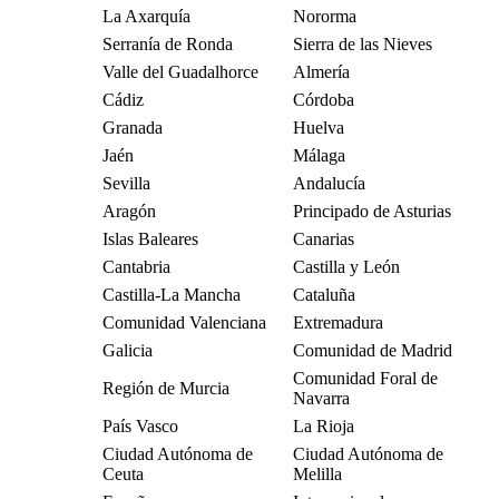
La Axarquía
Nororma
Serranía de Ronda
Sierra de las Nieves
Valle del Guadalhorce
Almería
Cádiz
Córdoba
Granada
Huelva
Jaén
Málaga
Sevilla
Andalucía
Aragón
Principado de Asturias
Islas Baleares
Canarias
Cantabria
Castilla y León
Castilla-La Mancha
Cataluña
Comunidad Valenciana
Extremadura
Galicia
Comunidad de Madrid
Comunidad Foral de
Región de Murcia
Navarra
País Vasco
La Rioja
Ciudad Autónoma de
Ciudad Autónoma de
Ceuta
Melilla