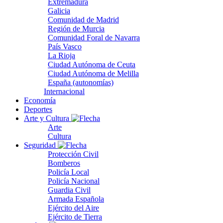
Extremadura
Galicia
Comunidad de Madrid
Región de Murcia
Comunidad Foral de Navarra
País Vasco
La Rioja
Ciudad Autónoma de Ceuta
Ciudad Autónoma de Melilla
España (autonomías)
Internacional
Economía
Deportes
Arte y Cultura
Arte
Cultura
Seguridad
Protección Civil
Bomberos
Policía Local
Policía Nacional
Guardia Civil
Armada Española
Ejército del Aire
Ejército de Tierra