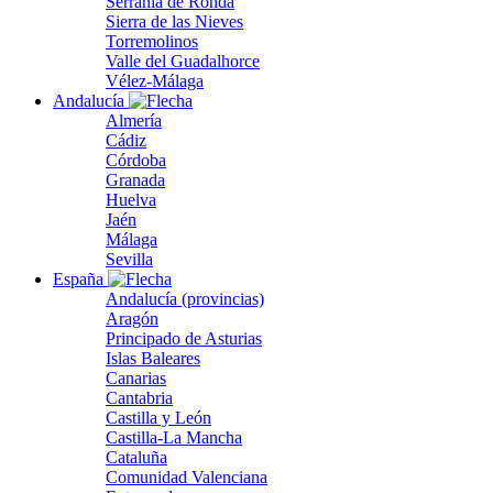
Serranía de Ronda
Sierra de las Nieves
Torremolinos
Valle del Guadalhorce
Vélez-Málaga
Andalucía
Almería
Cádiz
Córdoba
Granada
Huelva
Jaén
Málaga
Sevilla
España
Andalucía (provincias)
Aragón
Principado de Asturias
Islas Baleares
Canarias
Cantabria
Castilla y León
Castilla-La Mancha
Cataluña
Comunidad Valenciana