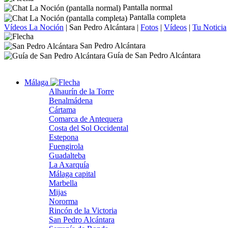
Pantalla normal
Pantalla completa
Vídeos La Noción
|
San Pedro Alcántara
|
Fotos
|
Vídeos
|
Tu Noticia
San Pedro Alcántara
Guía de San Pedro Alcántara
Málaga
Alhaurín de la Torre
Benalmádena
Cártama
Comarca de Antequera
Costa del Sol Occidental
Estepona
Fuengirola
Guadalteba
La Axarquía
Málaga capital
Marbella
Mijas
Nororma
Rincón de la Victoria
San Pedro Alcántara