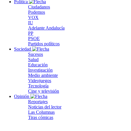
Política
Ciudadanos
Podemos
VOX
IU
Adelante Andalucía
PP
PSOE
Partidos políticos
Sociedad
Sucesos
Salud
Educación
Investigación
Medio ambiente
Videojuegos
Tecnología
Cine y televisión
Opinión
Reportajes
Noticias del lector
Las Columnas
Tiras cómicas