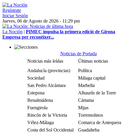
Regístrate
Iniciar Sesión
Jueves, 06 de Agosto de 2026 - 11:29 pm
La Noción
|
PIMEC impulsa la primera edició de Girona
Empresa per reconèixer...
Noticias de Portada
Noticias más leídas
Últimas noticias
Andalucía (provincias)
Política
Sociedad
Málaga capital
San Pedro Alcántara
Marbella
Estepona
Alhaurín de la Torre
Benalmádena
Cártama
Fuengirola
Mijas
Rincón de la Victoria
Torremolinos
Vélez-Málaga
Comarca de Antequera
Costa del Sol Occidental
Guadalteba