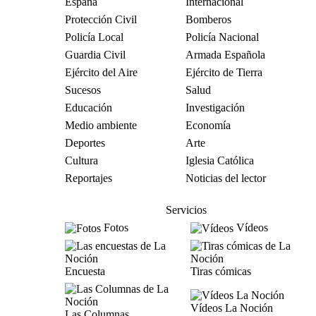
España
Internacional
Protección Civil
Bomberos
Policía Local
Policía Nacional
Guardia Civil
Armada Española
Ejército del Aire
Ejército de Tierra
Sucesos
Salud
Educación
Investigación
Medio ambiente
Economía
Deportes
Arte
Cultura
Iglesia Católica
Reportajes
Noticias del lector
Servicios
Fotos
Vídeos
Encuesta
Tiras cómicas
Vídeos La Noción
Las Columnas