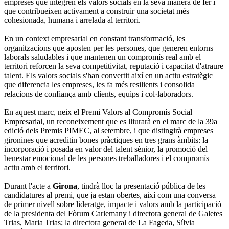
empreses que integren els valors socials en la seva manera de fer i
que contribueixen activament a construir una societat més
cohesionada, humana i arrelada al territori.
En un context empresarial en constant transformació, les
organitzacions que aposten per les persones, que generen entorns
laborals saludables i que mantenen un compromís real amb el
territori reforcen la seva competitivitat, reputació i capacitat d'atraure
talent. Els valors socials s'han convertit així en un actiu estratègic
que diferencia les empreses, les fa més resilients i consolida
relacions de confiança amb clients, equips i col·laboradors.
En aquest marc, neix el Premi Valors al Compromís Social
Empresarial, un reconeixement que es lliurarà en el marc de la 39a
edició dels Premis PIMEC, al setembre, i que distingirà empreses
gironines que acreditin bones pràctiques en tres grans àmbits: la
incorporació i posada en valor del talent sènior, la promoció del
benestar emocional de les persones treballadores i el compromís
actiu amb el territori.
Durant l'acte a
Girona
, tindrà lloc la presentació pública de les
candidatures al premi, que ja estan obertes, així com una conversa
de primer nivell sobre lideratge, impacte i valors amb la participació
de la presidenta del Fòrum Carlemany i directora general de Galetes
Trias, Maria Trias; la directora general de La Fageda, Sílvia