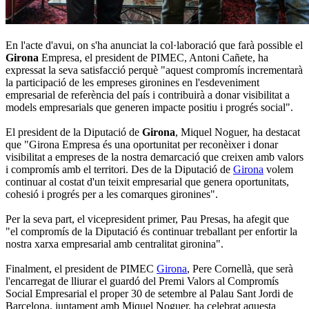
En l'acte d'avui, on s'ha anunciat la col·laboració que farà possible el
Girona
Empresa, el president de PIMEC, Antoni Cañete, ha
expressat la seva satisfacció perquè "aquest compromís incrementarà
la participació de les empreses gironines en l'esdeveniment
empresarial de referència del país i contribuirà a donar visibilitat a
models empresarials que generen impacte positiu i progrés social".
El president de la Diputació de
Girona
, Miquel Noguer, ha destacat
que "Girona Empresa és una oportunitat per reconèixer i donar
visibilitat a empreses de la nostra demarcació que creixen amb valors
i compromís amb el territori. Des de la Diputació de
Girona
volem
continuar al costat d'un teixit empresarial que genera oportunitats,
cohesió i progrés per a les comarques gironines".
Per la seva part, el vicepresident primer, Pau Presas, ha afegit que
"el compromís de la Diputació és continuar treballant per enfortir la
nostra xarxa empresarial amb centralitat gironina".
Finalment, el president de PIMEC
Girona
, Pere Cornellà, que serà
l'encarregat de lliurar el guardó del Premi Valors al Compromís
Social Empresarial el proper 30 de setembre al Palau Sant Jordi de
Barcelona, juntament amb Miquel Noguer, ha celebrat aquesta