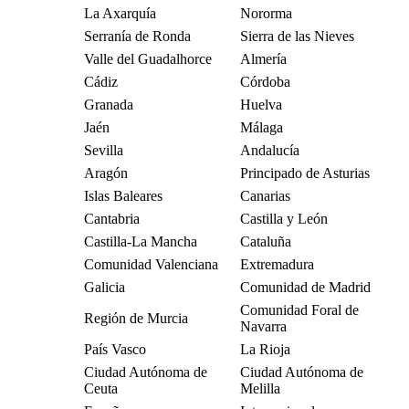
La Axarquía
Nororma
Serranía de Ronda
Sierra de las Nieves
Valle del Guadalhorce
Almería
Cádiz
Córdoba
Granada
Huelva
Jaén
Málaga
Sevilla
Andalucía
Aragón
Principado de Asturias
Islas Baleares
Canarias
Cantabria
Castilla y León
Castilla-La Mancha
Cataluña
Comunidad Valenciana
Extremadura
Galicia
Comunidad de Madrid
Comunidad Foral de
Región de Murcia
Navarra
País Vasco
La Rioja
Ciudad Autónoma de
Ciudad Autónoma de
Ceuta
Melilla