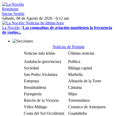
Regístrate
Iniciar Sesión
Sábado, 08 de Agosto de 2026 - 6:12 am
La Noción
|
Las compañías de aviación mantienen la frecuencia
de vuelos...
Noticias de Portada
Noticias más leídas
Últimas noticias
Andalucía (provincias)
Política
Sociedad
Málaga capital
San Pedro Alcántara
Marbella
Estepona
Alhaurín de la Torre
Benalmádena
Cártama
Fuengirola
Mijas
Rincón de la Victoria
Torremolinos
Vélez-Málaga
Comarca de Antequera
Costa del Sol Occidental
Guadalteba