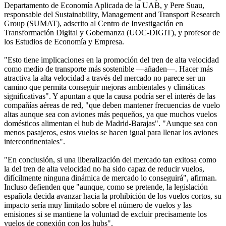
Departamento de Economía Aplicada de la UAB, y Pere Suau,
responsable del Sustainability, Management and Transport Research
Group (SUMAT), adscrito al Centro de Investigación en
Transformación Digital y Gobernanza (UOC-DIGIT), y profesor de
los Estudios de Economía y Empresa.
"Esto tiene implicaciones en la promoción del tren de alta velocidad
como medio de transporte más sostenible —añaden—. Hacer más
atractiva la alta velocidad a través del mercado no parece ser un
camino que permita conseguir mejoras ambientales y climáticas
significativas". Y apuntan a que la causa podría ser el interés de las
compañías aéreas de red, "que deben mantener frecuencias de vuelo
altas aunque sea con aviones más pequeños, ya que muchos vuelos
domésticos alimentan el hub de Madrid-Barajas". "Aunque sea con
menos pasajeros, estos vuelos se hacen igual para llenar los aviones
intercontinentales".
"En conclusión, si una liberalización del mercado tan exitosa como
la del tren de alta velocidad no ha sido capaz de reducir vuelos,
difícilmente ninguna dinámica de mercado lo conseguirá", afirman.
Incluso defienden que "aunque, como se pretende, la legislación
española decida avanzar hacia la prohibición de los vuelos cortos, su
impacto sería muy limitado sobre el número de vuelos y las
emisiones si se mantiene la voluntad de excluir precisamente los
vuelos de conexión con los hubs".