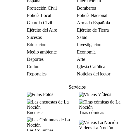
España
Internacional
Protección Civil
Bomberos
Policía Local
Policía Nacional
Guardia Civil
Armada Española
Ejército del Aire
Ejército de Tierra
Sucesos
Salud
Educación
Investigación
Medio ambiente
Economía
Deportes
Arte
Cultura
Iglesia Católica
Reportajes
Noticias del lector
Servicios
Fotos
Vídeos
Encuesta
Tiras cómicas
Vídeos La Noción
Las Columnas