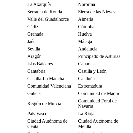
La Axarquía
Nororma
Serranía de Ronda
Sierra de las Nieves
Valle del Guadalhorce
Almería
Cádiz
Córdoba
Granada
Huelva
Jaén
Málaga
Sevilla
Andalucía
Aragón
Principado de Asturias
Islas Baleares
Canarias
Cantabria
Castilla y León
Castilla-La Mancha
Cataluña
Comunidad Valenciana
Extremadura
Galicia
Comunidad de Madrid
Comunidad Foral de
Región de Murcia
Navarra
País Vasco
La Rioja
Ciudad Autónoma de
Ciudad Autónoma de
Ceuta
Melilla