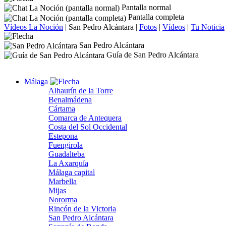
Pantalla normal
Pantalla completa
Vídeos La Noción
|
San Pedro Alcántara
|
Fotos
|
Vídeos
|
Tu Noticia
San Pedro Alcántara
Guía de San Pedro Alcántara
Málaga
Alhaurín de la Torre
Benalmádena
Cártama
Comarca de Antequera
Costa del Sol Occidental
Estepona
Fuengirola
Guadalteba
La Axarquía
Málaga capital
Marbella
Mijas
Nororma
Rincón de la Victoria
San Pedro Alcántara