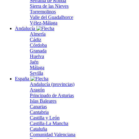
Serranía de Ronda
Sierra de las Nieves
Torremolinos
Valle del Guadalhorce
Vélez-Málaga
Andalucía
Almería
Cádiz
Córdoba
Granada
Huelva
Jaén
Málaga
Sevilla
España
Andalucía (provincias)
Aragón
Principado de Asturias
Islas Baleares
Canarias
Cantabria
Castilla y León
Castilla-La Mancha
Cataluña
Comunidad Valenciana