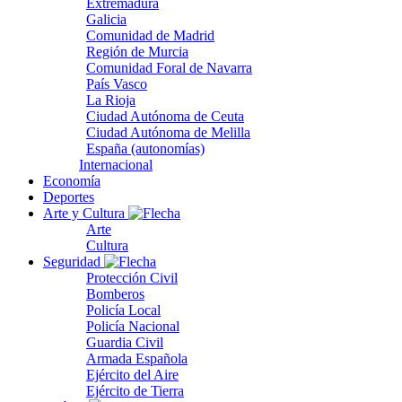
Extremadura
Galicia
Comunidad de Madrid
Región de Murcia
Comunidad Foral de Navarra
País Vasco
La Rioja
Ciudad Autónoma de Ceuta
Ciudad Autónoma de Melilla
España (autonomías)
Internacional
Economía
Deportes
Arte y Cultura
Arte
Cultura
Seguridad
Protección Civil
Bomberos
Policía Local
Policía Nacional
Guardia Civil
Armada Española
Ejército del Aire
Ejército de Tierra