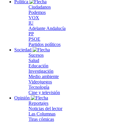
Política
Ciudadanos
Podemos
VOX
IU
Adelante Andalucía
PP
PSOE
Partidos políticos
Sociedad
Sucesos
Salud
Educación
Investigación
Medio ambiente
Videojuegos
Tecnología
Cine y televisión
Opinión
Reportajes
Noticias del lector
Las Columnas
Tiras cómicas