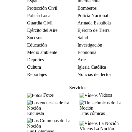
España
Internacional
Protección Civil
Bomberos
Policía Local
Policía Nacional
Guardia Civil
Armada Española
Ejército del Aire
Ejército de Tierra
Sucesos
Salud
Educación
Investigación
Medio ambiente
Economía
Deportes
Arte
Cultura
Iglesia Católica
Reportajes
Noticias del lector
Servicios
Fotos
Vídeos
Encuesta
Tiras cómicas
Vídeos La Noción
Las Columnas