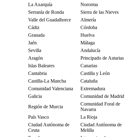
La Axarquía
Nororma
Serranía de Ronda
Sierra de las Nieves
Valle del Guadalhorce
Almería
Cádiz
Córdoba
Granada
Huelva
Jaén
Málaga
Sevilla
Andalucía
Aragón
Principado de Asturias
Islas Baleares
Canarias
Cantabria
Castilla y León
Castilla-La Mancha
Cataluña
Comunidad Valenciana
Extremadura
Galicia
Comunidad de Madrid
Comunidad Foral de
Región de Murcia
Navarra
País Vasco
La Rioja
Ciudad Autónoma de
Ciudad Autónoma de
Ceuta
Melilla