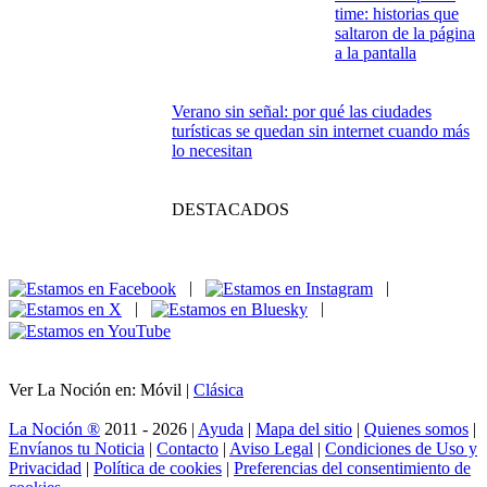
todos quieren el
trono, pero la sangre
manda
IA en videojuegos: cuando los NPC
empiezan a jugar contigo
Del libro al prime
time: historias que
saltaron de la página
a la pantalla
Verano sin señal: por qué las ciudades
turísticas se quedan sin internet cuando más
lo necesitan
DESTACADOS
|
|