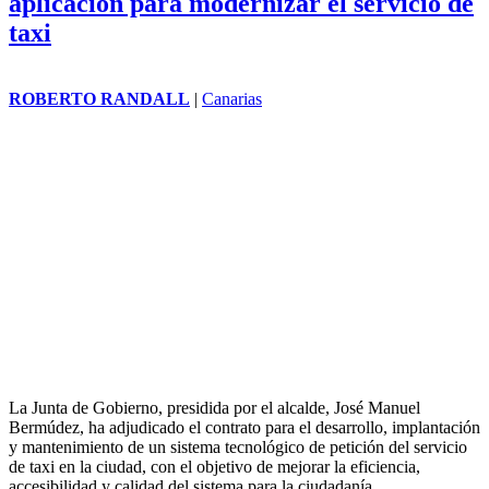
acuerdo entre Taxisol y la
empresa Wiwell para la
instalación en 50 vehículos de un avanzado sistema de fotocatálisis
"para garantizar un ambiente más limpio, seguro y saludable para
usuarios y profesionales del servicio público".
Santa Cruz impulsa el desarrollo de una
aplicación para modernizar el servicio de
taxi
ROBERTO RANDALL
|
Canarias