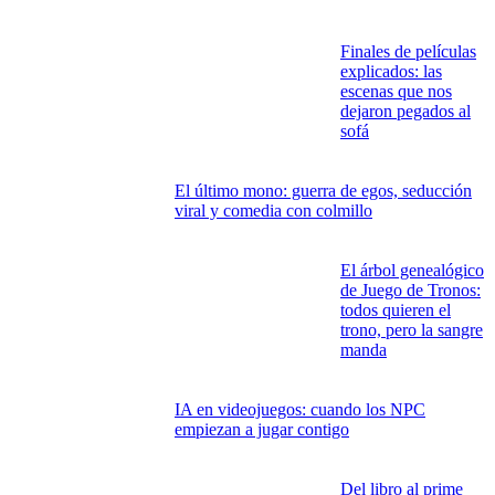
Cuando los
videojuegos hicieron
spoiler del futuro
Windows sin pagar
de más: el kit gratuito que todo PC debería
tener en 2026
Finales de películas
explicados: las
escenas que nos
dejaron pegados al
sofá
El último mono: guerra de egos, seducción
viral y comedia con colmillo
El árbol genealógico
de Juego de Tronos: