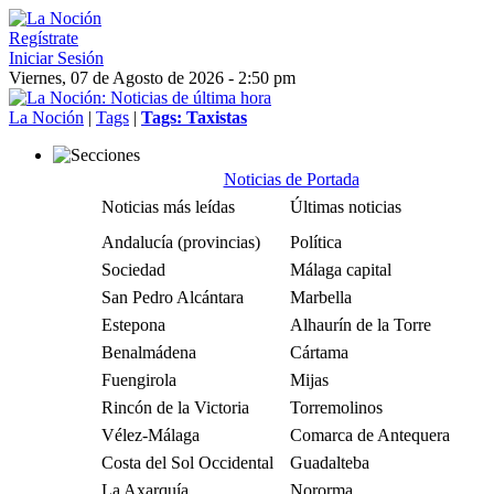
Regístrate
Iniciar Sesión
Viernes, 07 de Agosto de 2026 - 2:50 pm
La Noción
|
Tags
|
Tags: Taxistas
Noticias de Portada
Noticias más leídas
Últimas noticias
Andalucía (provincias)
Política
Sociedad
Málaga capital
San Pedro Alcántara
Marbella
Estepona
Alhaurín de la Torre
Benalmádena
Cártama
Fuengirola
Mijas
Rincón de la Victoria
Torremolinos
Vélez-Málaga
Comarca de Antequera
Costa del Sol Occidental
Guadalteba
La Axarquía
Nororma