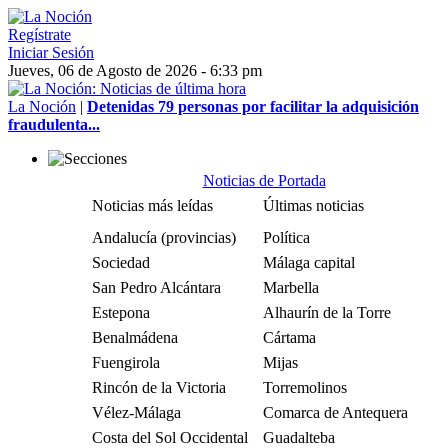
Regístrate
Iniciar Sesión
Jueves, 06 de Agosto de 2026 - 6:33 pm
La Noción
|
Detenidas 79 personas por facilitar la adquisición
fraudulenta...
Noticias de Portada
Noticias más leídas
Últimas noticias
Andalucía (provincias)
Política
Sociedad
Málaga capital
San Pedro Alcántara
Marbella
Estepona
Alhaurín de la Torre
Benalmádena
Cártama
Fuengirola
Mijas
Rincón de la Victoria
Torremolinos
Vélez-Málaga
Comarca de Antequera
Costa del Sol Occidental
Guadalteba