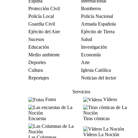
España
Internacional
Protección Civil
Bomberos
Policía Local
Policía Nacional
Guardia Civil
Armada Española
Ejército del Aire
Ejército de Tierra
Sucesos
Salud
Educación
Investigación
Medio ambiente
Economía
Deportes
Arte
Cultura
Iglesia Católica
Reportajes
Noticias del lector
Servicios
Fotos
Vídeos
Encuesta
Tiras cómicas
Vídeos La Noción
Las Columnas