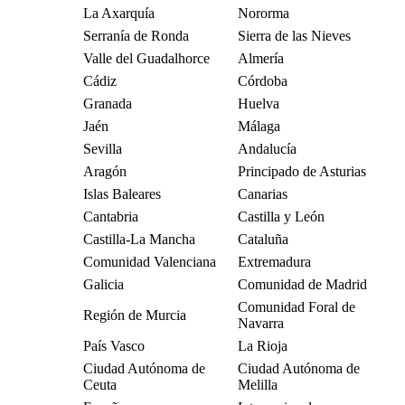
La Axarquía
Nororma
Serranía de Ronda
Sierra de las Nieves
Valle del Guadalhorce
Almería
Cádiz
Córdoba
Granada
Huelva
Jaén
Málaga
Sevilla
Andalucía
Aragón
Principado de Asturias
Islas Baleares
Canarias
Cantabria
Castilla y León
Castilla-La Mancha
Cataluña
Comunidad Valenciana
Extremadura
Galicia
Comunidad de Madrid
Comunidad Foral de
Región de Murcia
Navarra
País Vasco
La Rioja
Ciudad Autónoma de
Ciudad Autónoma de
Ceuta
Melilla