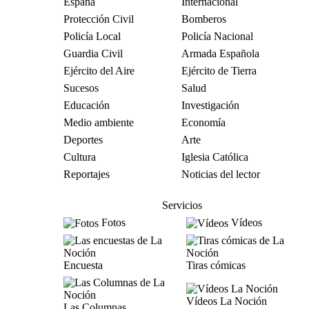
España
Internacional
Protección Civil
Bomberos
Policía Local
Policía Nacional
Guardia Civil
Armada Española
Ejército del Aire
Ejército de Tierra
Sucesos
Salud
Educación
Investigación
Medio ambiente
Economía
Deportes
Arte
Cultura
Iglesia Católica
Reportajes
Noticias del lector
Servicios
Fotos
Vídeos
Encuesta
Tiras cómicas
Vídeos La Noción
Las Columnas