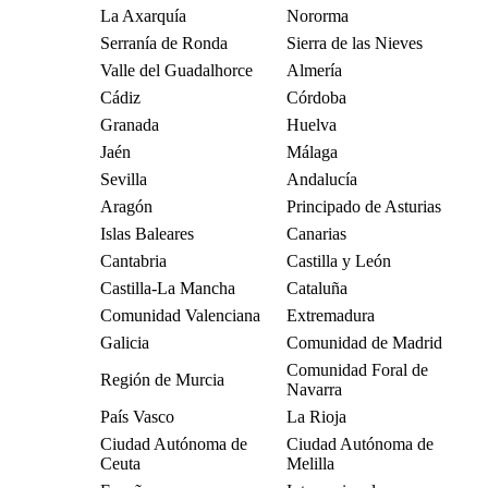
La Axarquía
Nororma
Serranía de Ronda
Sierra de las Nieves
Valle del Guadalhorce
Almería
Cádiz
Córdoba
Granada
Huelva
Jaén
Málaga
Sevilla
Andalucía
Aragón
Principado de Asturias
Islas Baleares
Canarias
Cantabria
Castilla y León
Castilla-La Mancha
Cataluña
Comunidad Valenciana
Extremadura
Galicia
Comunidad de Madrid
Comunidad Foral de
Región de Murcia
Navarra
País Vasco
La Rioja
Ciudad Autónoma de
Ciudad Autónoma de
Ceuta
Melilla