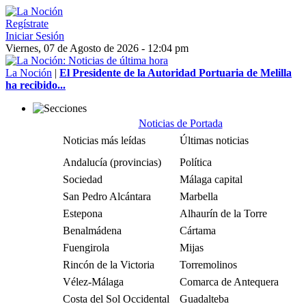
Regístrate
Iniciar Sesión
Viernes, 07 de Agosto de 2026 - 12:04 pm
La Noción
|
El Presidente de la Autoridad Portuaria de Melilla
ha recibido...
Noticias de Portada
Noticias más leídas
Últimas noticias
Andalucía (provincias)
Política
Sociedad
Málaga capital
San Pedro Alcántara
Marbella
Estepona
Alhaurín de la Torre
Benalmádena
Cártama
Fuengirola
Mijas
Rincón de la Victoria
Torremolinos
Vélez-Málaga
Comarca de Antequera
Costa del Sol Occidental
Guadalteba