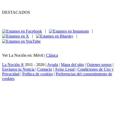
DESTACADOS
|
|
|
|
Ver La Noción en: Móvil |
Clásica
La Noción ®
2011 - 2026 |
Ayuda
|
Mapa del sitio
|
Quienes somos
|
Envíanos tu Noticia
|
Contacto
|
Aviso Legal
|
Condiciones de Uso y
Privacidad
|
Política de cookies
|
Preferencias del consentimiento de
cookies