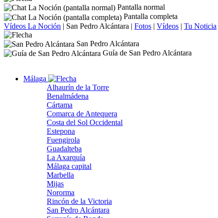
Pantalla normal
Pantalla completa
Vídeos La Noción
|
San Pedro Alcántara
|
Fotos
|
Vídeos
|
Tu Noticia
San Pedro Alcántara
Guía de San Pedro Alcántara
Málaga
Alhaurín de la Torre
Benalmádena
Cártama
Comarca de Antequera
Costa del Sol Occidental
Estepona
Fuengirola
Guadalteba
La Axarquía
Málaga capital
Marbella
Mijas
Nororma
Rincón de la Victoria
San Pedro Alcántara