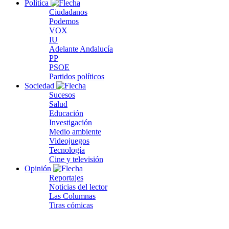
Política
Ciudadanos
Podemos
VOX
IU
Adelante Andalucía
PP
PSOE
Partidos políticos
Sociedad
Sucesos
Salud
Educación
Investigación
Medio ambiente
Videojuegos
Tecnología
Cine y televisión
Opinión
Reportajes
Noticias del lector
Las Columnas
Tiras cómicas