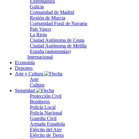
Extremadura
Galicia
Comunidad de Madrid
Región de Murcia
Comunidad Foral de Navarra
País Vasco
La Rioja
Ciudad Autónoma de Ceuta
Ciudad Autónoma de Melilla
España (autonomías)
Internacional
Economía
Deportes
Arte y Cultura
Arte
Cultura
Seguridad
Protección Civil
Bomberos
Policía Local
Policía Nacional
Guardia Civil
Armada Española
Ejército del Aire
Ejército de Tierra