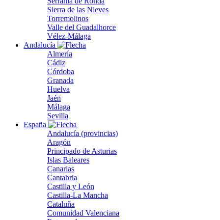
Serranía de Ronda
Sierra de las Nieves
Torremolinos
Valle del Guadalhorce
Vélez-Málaga
Andalucía
Almería
Cádiz
Córdoba
Granada
Huelva
Jaén
Málaga
Sevilla
España
Andalucía (provincias)
Aragón
Principado de Asturias
Islas Baleares
Canarias
Cantabria
Castilla y León
Castilla-La Mancha
Cataluña
Comunidad Valenciana