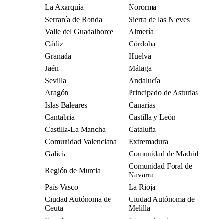
La Axarquía
Nororma
Serranía de Ronda
Sierra de las Nieves
Valle del Guadalhorce
Almería
Cádiz
Córdoba
Granada
Huelva
Jaén
Málaga
Sevilla
Andalucía
Aragón
Principado de Asturias
Islas Baleares
Canarias
Cantabria
Castilla y León
Castilla-La Mancha
Cataluña
Comunidad Valenciana
Extremadura
Galicia
Comunidad de Madrid
Comunidad Foral de
Región de Murcia
Navarra
País Vasco
La Rioja
Ciudad Autónoma de
Ciudad Autónoma de
Ceuta
Melilla