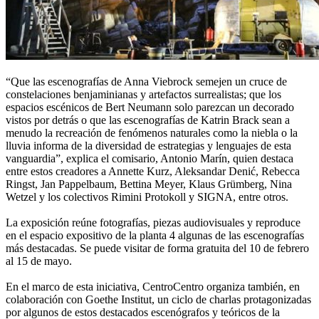
“Que las escenografías de Anna Viebrock semejen un cruce de
constelaciones benjaminianas y artefactos surrealistas; que los
espacios escénicos de Bert Neumann solo parezcan un decorado
vistos por detrás o que las escenografías de Katrin Brack sean a
menudo la recreación de fenómenos naturales como la niebla o la
lluvia informa de la diversidad de estrategias y lenguajes de esta
vanguardia”, explica el comisario, Antonio Marín, quien destaca
entre estos creadores a Annette Kurz, Aleksandar Denić, Rebecca
Ringst, Jan Pappelbaum, Bettina Meyer, Klaus Grümberg, Nina
Wetzel y los colectivos Rimini Protokoll y SIGNA, entre otros.
La exposición reúne fotografías, piezas audiovisuales y reproduce
en el espacio expositivo de la planta 4 algunas de las escenografías
más destacadas. Se puede visitar de forma gratuita del 10 de febrero
al 15 de mayo.
En el marco de esta iniciativa, CentroCentro organiza también, en
colaboración con Goethe Institut, un ciclo de charlas protagonizadas
por algunos de estos destacados escenógrafos y teóricos de la