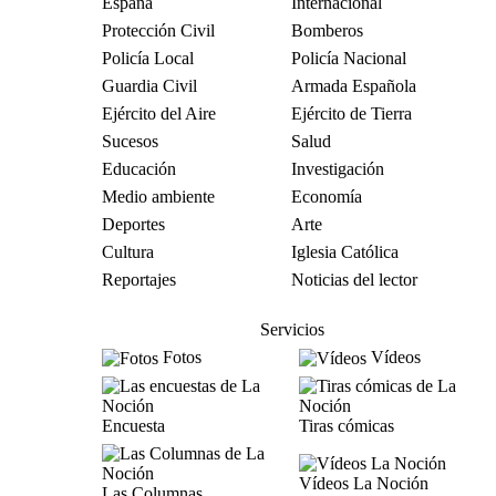
España
Internacional
Protección Civil
Bomberos
Policía Local
Policía Nacional
Guardia Civil
Armada Española
Ejército del Aire
Ejército de Tierra
Sucesos
Salud
Educación
Investigación
Medio ambiente
Economía
Deportes
Arte
Cultura
Iglesia Católica
Reportajes
Noticias del lector
Servicios
Fotos
Vídeos
Encuesta
Tiras cómicas
Vídeos La Noción
Las Columnas