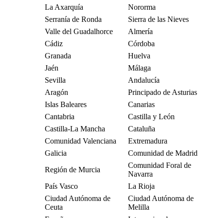
La Axarquía
Nororma
Serranía de Ronda
Sierra de las Nieves
Valle del Guadalhorce
Almería
Cádiz
Córdoba
Granada
Huelva
Jaén
Málaga
Sevilla
Andalucía
Aragón
Principado de Asturias
Islas Baleares
Canarias
Cantabria
Castilla y León
Castilla-La Mancha
Cataluña
Comunidad Valenciana
Extremadura
Galicia
Comunidad de Madrid
Comunidad Foral de
Región de Murcia
Navarra
País Vasco
La Rioja
Ciudad Autónoma de
Ciudad Autónoma de
Ceuta
Melilla