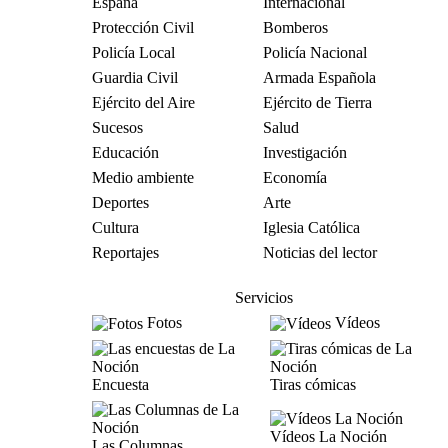
España
Internacional
Protección Civil
Bomberos
Policía Local
Policía Nacional
Guardia Civil
Armada Española
Ejército del Aire
Ejército de Tierra
Sucesos
Salud
Educación
Investigación
Medio ambiente
Economía
Deportes
Arte
Cultura
Iglesia Católica
Reportajes
Noticias del lector
Servicios
Fotos
Vídeos
Encuesta
Tiras cómicas
Vídeos La Noción
Las Columnas