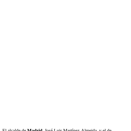
El alcalde de
Madrid
, José Luis Martínez-Almeida, y el de