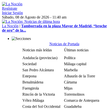
Regístrate
Iniciar Sesión
Sábado, 08 de Agosto de 2026 - 11:40 am
La Noción
|
Tamborrada en la plaza Mayor de Madrid, “broche
de oro” de la...
Noticias de Portada
Noticias más leídas
Últimas noticias
Andalucía (provincias)
Política
Sociedad
Málaga capital
San Pedro Alcántara
Marbella
Estepona
Alhaurín de la Torre
Benalmádena
Cártama
Fuengirola
Mijas
Rincón de la Victoria
Torremolinos
Vélez-Málaga
Comarca de Antequera
Costa del Sol Occidental
Guadalteba