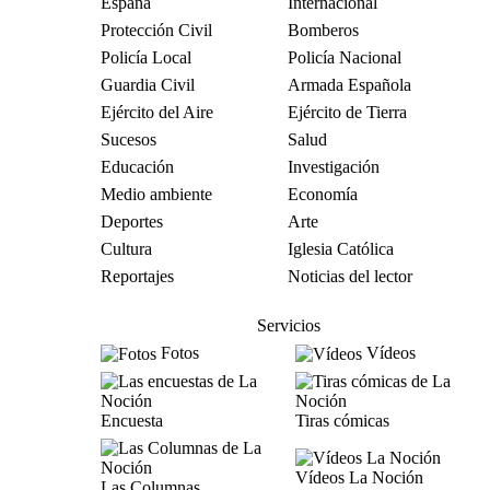
España
Internacional
Protección Civil
Bomberos
Policía Local
Policía Nacional
Guardia Civil
Armada Española
Ejército del Aire
Ejército de Tierra
Sucesos
Salud
Educación
Investigación
Medio ambiente
Economía
Deportes
Arte
Cultura
Iglesia Católica
Reportajes
Noticias del lector
Servicios
Fotos
Vídeos
Encuesta
Tiras cómicas
Vídeos La Noción
Las Columnas