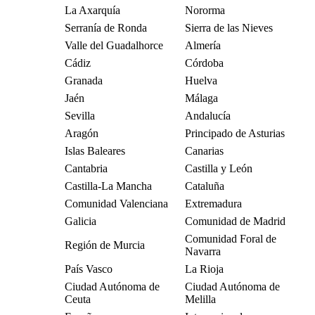
La Axarquía
Nororma
Serranía de Ronda
Sierra de las Nieves
Valle del Guadalhorce
Almería
Cádiz
Córdoba
Granada
Huelva
Jaén
Málaga
Sevilla
Andalucía
Aragón
Principado de Asturias
Islas Baleares
Canarias
Cantabria
Castilla y León
Castilla-La Mancha
Cataluña
Comunidad Valenciana
Extremadura
Galicia
Comunidad de Madrid
Comunidad Foral de
Región de Murcia
Navarra
País Vasco
La Rioja
Ciudad Autónoma de
Ciudad Autónoma de
Ceuta
Melilla