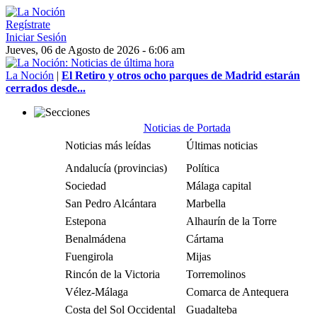
Regístrate
Iniciar Sesión
Jueves, 06 de Agosto de 2026 - 6:06 am
La Noción
|
El Retiro y otros ocho parques de Madrid estarán
cerrados desde...
Noticias de Portada
Noticias más leídas
Últimas noticias
Andalucía (provincias)
Política
Sociedad
Málaga capital
San Pedro Alcántara
Marbella
Estepona
Alhaurín de la Torre
Benalmádena
Cártama
Fuengirola
Mijas
Rincón de la Victoria
Torremolinos
Vélez-Málaga
Comarca de Antequera
Costa del Sol Occidental
Guadalteba