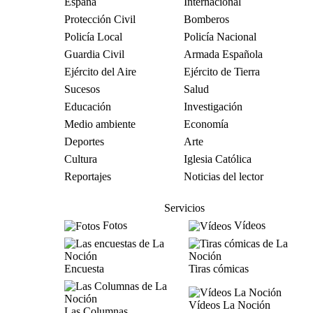
España
Internacional
Protección Civil
Bomberos
Policía Local
Policía Nacional
Guardia Civil
Armada Española
Ejército del Aire
Ejército de Tierra
Sucesos
Salud
Educación
Investigación
Medio ambiente
Economía
Deportes
Arte
Cultura
Iglesia Católica
Reportajes
Noticias del lector
Servicios
Fotos
Vídeos
Encuesta
Tiras cómicas
Vídeos La Noción
Las Columnas