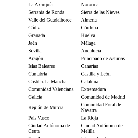
La Axarquía
Nororma
Serranía de Ronda
Sierra de las Nieves
Valle del Guadalhorce
Almería
Cádiz
Córdoba
Granada
Huelva
Jaén
Málaga
Sevilla
Andalucía
Aragón
Principado de Asturias
Islas Baleares
Canarias
Cantabria
Castilla y León
Castilla-La Mancha
Cataluña
Comunidad Valenciana
Extremadura
Galicia
Comunidad de Madrid
Comunidad Foral de
Región de Murcia
Navarra
País Vasco
La Rioja
Ciudad Autónoma de
Ciudad Autónoma de
Ceuta
Melilla