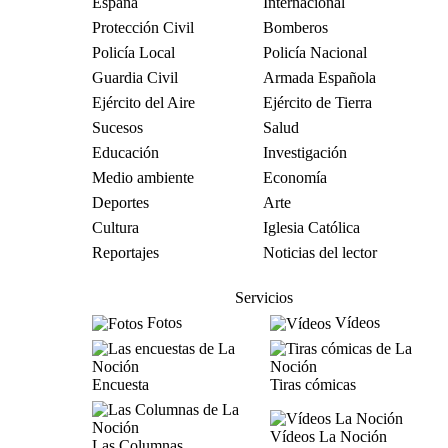
España
Internacional
Protección Civil
Bomberos
Policía Local
Policía Nacional
Guardia Civil
Armada Española
Ejército del Aire
Ejército de Tierra
Sucesos
Salud
Educación
Investigación
Medio ambiente
Economía
Deportes
Arte
Cultura
Iglesia Católica
Reportajes
Noticias del lector
Servicios
Fotos
Vídeos
Encuesta
Tiras cómicas
Vídeos La Noción
Las Columnas