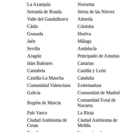
La Axarquía
Nororma
Serranía de Ronda
Sierra de las Nieves
Valle del Guadalhorce
Almería
Cádiz
Córdoba
Granada
Huelva
Jaén
Málaga
Sevilla
Andalucía
Aragón
Principado de Asturias
Islas Baleares
Canarias
Cantabria
Castilla y León
Castilla-La Mancha
Cataluña
Comunidad Valenciana
Extremadura
Galicia
Comunidad de Madrid
Comunidad Foral de
Región de Murcia
Navarra
País Vasco
La Rioja
Ciudad Autónoma de
Ciudad Autónoma de
Ceuta
Melilla