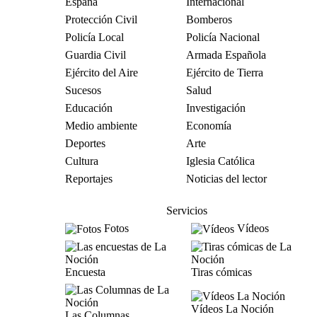
España
Internacional
Protección Civil
Bomberos
Policía Local
Policía Nacional
Guardia Civil
Armada Española
Ejército del Aire
Ejército de Tierra
Sucesos
Salud
Educación
Investigación
Medio ambiente
Economía
Deportes
Arte
Cultura
Iglesia Católica
Reportajes
Noticias del lector
Servicios
Fotos
Vídeos
Encuesta
Tiras cómicas
Vídeos La Noción
Las Columnas