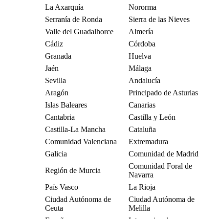
La Axarquía
Nororma
Serranía de Ronda
Sierra de las Nieves
Valle del Guadalhorce
Almería
Cádiz
Córdoba
Granada
Huelva
Jaén
Málaga
Sevilla
Andalucía
Aragón
Principado de Asturias
Islas Baleares
Canarias
Cantabria
Castilla y León
Castilla-La Mancha
Cataluña
Comunidad Valenciana
Extremadura
Galicia
Comunidad de Madrid
Comunidad Foral de
Región de Murcia
Navarra
País Vasco
La Rioja
Ciudad Autónoma de
Ciudad Autónoma de
Ceuta
Melilla