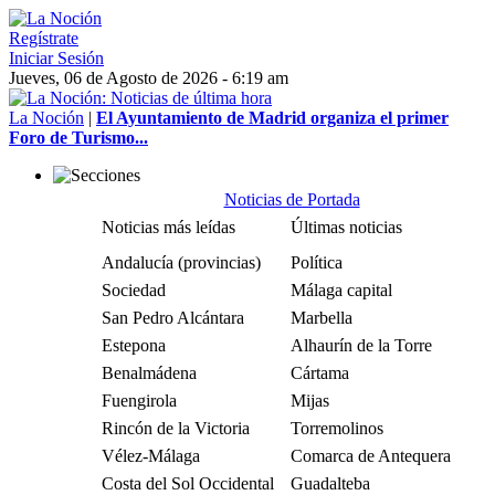
Regístrate
Iniciar Sesión
Jueves, 06 de Agosto de 2026 - 6:19 am
La Noción
|
El Ayuntamiento de Madrid organiza el primer
Foro de Turismo...
Noticias de Portada
Noticias más leídas
Últimas noticias
Andalucía (provincias)
Política
Sociedad
Málaga capital
San Pedro Alcántara
Marbella
Estepona
Alhaurín de la Torre
Benalmádena
Cártama
Fuengirola
Mijas
Rincón de la Victoria
Torremolinos
Vélez-Málaga
Comarca de Antequera
Costa del Sol Occidental
Guadalteba