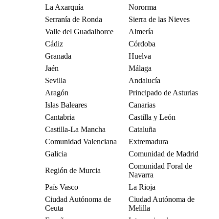
La Axarquía
Nororma
Serranía de Ronda
Sierra de las Nieves
Valle del Guadalhorce
Almería
Cádiz
Córdoba
Granada
Huelva
Jaén
Málaga
Sevilla
Andalucía
Aragón
Principado de Asturias
Islas Baleares
Canarias
Cantabria
Castilla y León
Castilla-La Mancha
Cataluña
Comunidad Valenciana
Extremadura
Galicia
Comunidad de Madrid
Comunidad Foral de
Región de Murcia
Navarra
País Vasco
La Rioja
Ciudad Autónoma de
Ciudad Autónoma de
Ceuta
Melilla