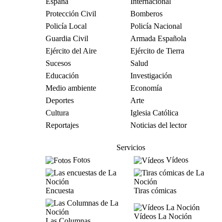
España
Internacional
Protección Civil
Bomberos
Policía Local
Policía Nacional
Guardia Civil
Armada Española
Ejército del Aire
Ejército de Tierra
Sucesos
Salud
Educación
Investigación
Medio ambiente
Economía
Deportes
Arte
Cultura
Iglesia Católica
Reportajes
Noticias del lector
Servicios
Fotos
Vídeos
Encuesta
Tiras cómicas
Vídeos La Noción
Las Columnas