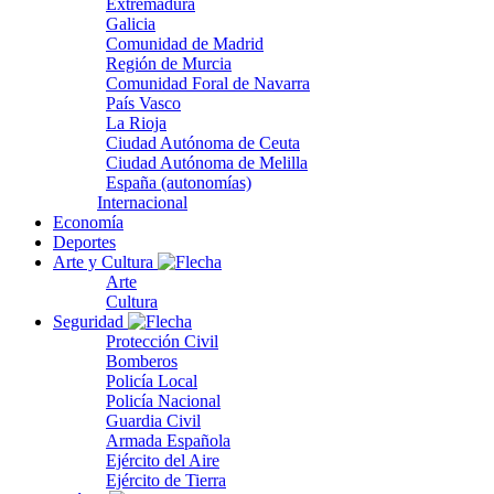
Extremadura
Galicia
Comunidad de Madrid
Región de Murcia
Comunidad Foral de Navarra
País Vasco
La Rioja
Ciudad Autónoma de Ceuta
Ciudad Autónoma de Melilla
España (autonomías)
Internacional
Economía
Deportes
Arte y Cultura
Arte
Cultura
Seguridad
Protección Civil
Bomberos
Policía Local
Policía Nacional
Guardia Civil
Armada Española
Ejército del Aire
Ejército de Tierra