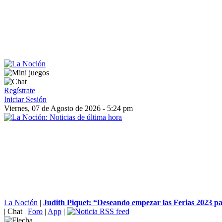
Regístrate
Iniciar Sesión
Viernes, 07 de Agosto de 2026 - 5:24 pm
La Noción
|
Judith Piquet: “Deseando empezar las Ferias 2023 par
|
Chat
|
Foro
|
App
|