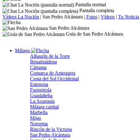
Pantalla normal
Pantalla completa
Vídeos La Noción
|
San Pedro Alcántara
|
Fotos
|
Vídeos
|
Tu Noticia
San Pedro Alcántara
Guía de San Pedro Alcántara
Málaga
Alhaurín de la Torre
Benalmádena
Cártama
Comarca de Antequera
Costa del Sol Occidental
Estepona
Fuengirola
Guadalteba
La Axarquía
Málaga capital
Marbella
Mijas
Nororma
Rincón de la Victoria
San Pedro Alcántara