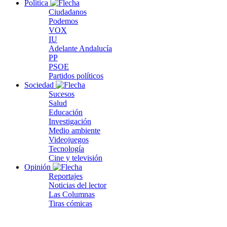
Política
Ciudadanos
Podemos
VOX
IU
Adelante Andalucía
PP
PSOE
Partidos políticos
Sociedad
Sucesos
Salud
Educación
Investigación
Medio ambiente
Videojuegos
Tecnología
Cine y televisión
Opinión
Reportajes
Noticias del lector
Las Columnas
Tiras cómicas