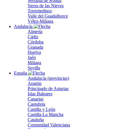
Serranía de Ronda
Sierra de las Nieves
Torremolinos
Valle del Guadalhorce
Vélez-Málaga
Andalucía
Almería
Cádiz
Córdoba
Granada
Huelva
Jaén
Málaga
Sevilla
España
Andalucía (provincias)
Aragón
Principado de Asturias
Islas Baleares
Canarias
Cantabria
Castilla y León
Castilla-La Mancha
Cataluña
Comunidad Valenciana