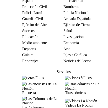
España
Internacional
Protección Civil
Bomberos
Policía Local
Policía Nacional
Guardia Civil
Armada Española
Ejército del Aire
Ejército de Tierra
Sucesos
Salud
Educación
Investigación
Medio ambiente
Economía
Deportes
Arte
Cultura
Iglesia Católica
Reportajes
Noticias del lector
Servicios
Fotos
Vídeos
Encuesta
Tiras cómicas
Vídeos La Noción
Las Columnas