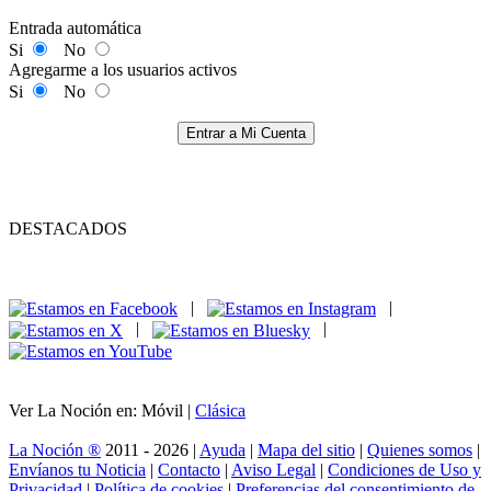
Entrada automática
Si
No
Agregarme a los usuarios activos
Si
No
Entrar a Mi Cuenta
DESTACADOS
|
|
|
|
Ver La Noción en: Móvil |
Clásica
La Noción ®
2011 - 2026 |
Ayuda
|
Mapa del sitio
|
Quienes somos
|
Envíanos tu Noticia
|
Contacto
|
Aviso Legal
|
Condiciones de Uso y
Privacidad
|
Política de cookies
|
Preferencias del consentimiento de