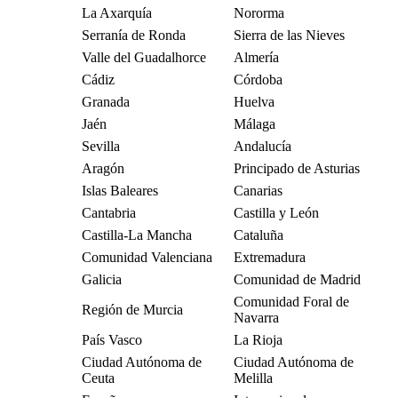
La Axarquía
Nororma
Serranía de Ronda
Sierra de las Nieves
Valle del Guadalhorce
Almería
Cádiz
Córdoba
Granada
Huelva
Jaén
Málaga
Sevilla
Andalucía
Aragón
Principado de Asturias
Islas Baleares
Canarias
Cantabria
Castilla y León
Castilla-La Mancha
Cataluña
Comunidad Valenciana
Extremadura
Galicia
Comunidad de Madrid
Comunidad Foral de
Región de Murcia
Navarra
País Vasco
La Rioja
Ciudad Autónoma de
Ciudad Autónoma de
Ceuta
Melilla