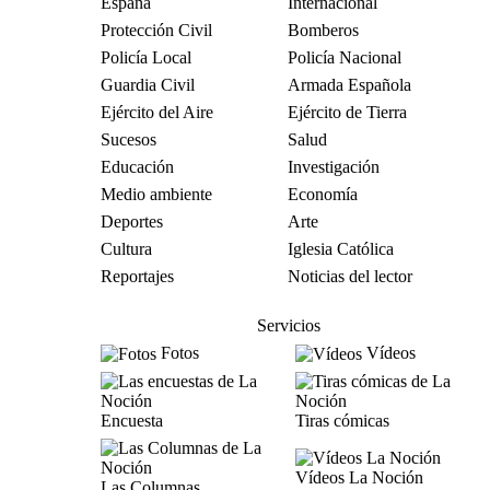
España
Internacional
Protección Civil
Bomberos
Policía Local
Policía Nacional
Guardia Civil
Armada Española
Ejército del Aire
Ejército de Tierra
Sucesos
Salud
Educación
Investigación
Medio ambiente
Economía
Deportes
Arte
Cultura
Iglesia Católica
Reportajes
Noticias del lector
Servicios
Fotos
Vídeos
Encuesta
Tiras cómicas
Vídeos La Noción
Las Columnas