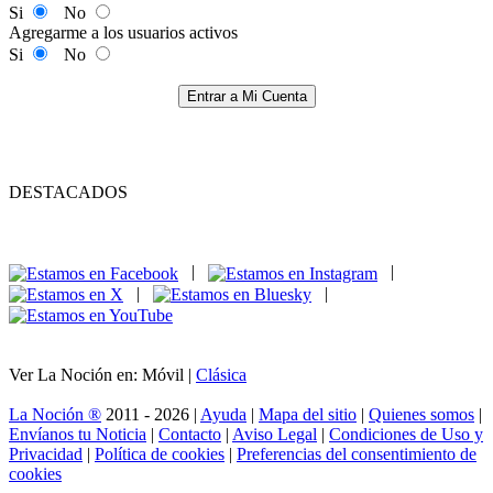
Si
No
Agregarme a los usuarios activos
Si
No
Entrar a Mi Cuenta
DESTACADOS
|
|
|
|
Ver La Noción en: Móvil |
Clásica
La Noción ®
2011 - 2026 |
Ayuda
|
Mapa del sitio
|
Quienes somos
|
Envíanos tu Noticia
|
Contacto
|
Aviso Legal
|
Condiciones de Uso y
Privacidad
|
Política de cookies
|
Preferencias del consentimiento de
cookies