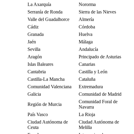
La Axarquía
Nororma
Serranía de Ronda
Sierra de las Nieves
Valle del Guadalhorce
Almería
Cádiz
Córdoba
Granada
Huelva
Jaén
Málaga
Sevilla
Andalucía
Aragón
Principado de Asturias
Islas Baleares
Canarias
Cantabria
Castilla y León
Castilla-La Mancha
Cataluña
Comunidad Valenciana
Extremadura
Galicia
Comunidad de Madrid
Comunidad Foral de
Región de Murcia
Navarra
País Vasco
La Rioja
Ciudad Autónoma de
Ciudad Autónoma de
Ceuta
Melilla