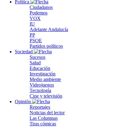
Política
Ciudadanos
Podemos
VOX
IU
Adelante Andalucía
PP
PSOE
Partidos políticos
Sociedad
Sucesos
Salud
Educación
Investigación
Medio ambiente
Videojuegos
Tecnología
Cine y televisión
Opinión
Reportajes
Noticias del lector
Las Columnas
Tiras cómicas