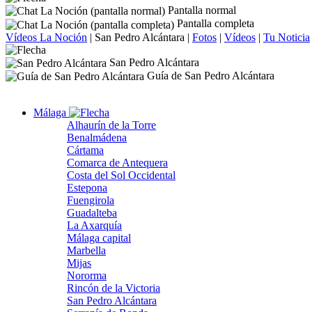
Pantalla normal
Pantalla completa
Vídeos La Noción
|
San Pedro Alcántara
|
Fotos
|
Vídeos
|
Tu Noticia
San Pedro Alcántara
Guía de San Pedro Alcántara
Málaga
Alhaurín de la Torre
Benalmádena
Cártama
Comarca de Antequera
Costa del Sol Occidental
Estepona
Fuengirola
Guadalteba
La Axarquía
Málaga capital
Marbella
Mijas
Nororma
Rincón de la Victoria
San Pedro Alcántara