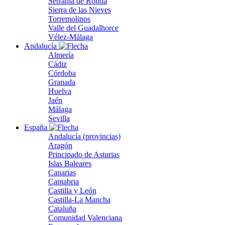
Serranía de Ronda
Sierra de las Nieves
Torremolinos
Valle del Guadalhorce
Vélez-Málaga
Andalucía
Almería
Cádiz
Córdoba
Granada
Huelva
Jaén
Málaga
Sevilla
España
Andalucía (provincias)
Aragón
Principado de Asturias
Islas Baleares
Canarias
Cantabria
Castilla y León
Castilla-La Mancha
Cataluña
Comunidad Valenciana