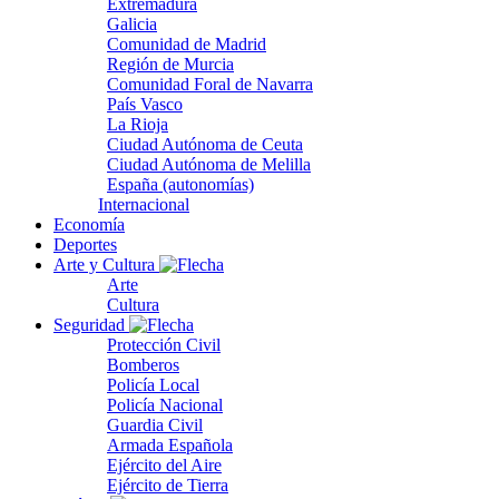
Extremadura
Galicia
Comunidad de Madrid
Región de Murcia
Comunidad Foral de Navarra
País Vasco
La Rioja
Ciudad Autónoma de Ceuta
Ciudad Autónoma de Melilla
España (autonomías)
Internacional
Economía
Deportes
Arte y Cultura
Arte
Cultura
Seguridad
Protección Civil
Bomberos
Policía Local
Policía Nacional
Guardia Civil
Armada Española
Ejército del Aire
Ejército de Tierra