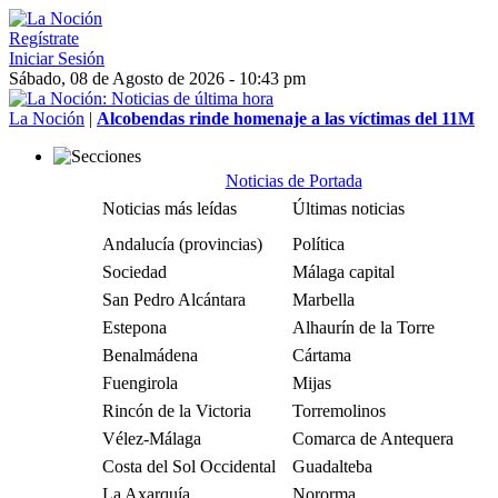
Regístrate
Iniciar Sesión
Sábado, 08 de Agosto de 2026 - 10:43 pm
La Noción
|
Alcobendas rinde homenaje a las víctimas del 11M
Noticias de Portada
Noticias más leídas
Últimas noticias
Andalucía (provincias)
Política
Sociedad
Málaga capital
San Pedro Alcántara
Marbella
Estepona
Alhaurín de la Torre
Benalmádena
Cártama
Fuengirola
Mijas
Rincón de la Victoria
Torremolinos
Vélez-Málaga
Comarca de Antequera
Costa del Sol Occidental
Guadalteba
La Axarquía
Nororma