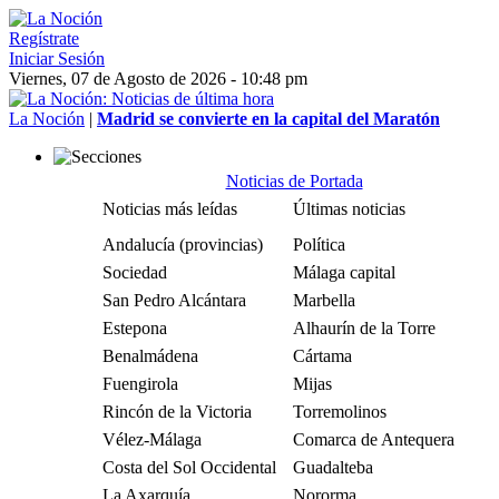
Regístrate
Iniciar Sesión
Viernes, 07 de Agosto de 2026 - 10:48 pm
La Noción
|
Madrid se convierte en la capital del Maratón
Noticias de Portada
Noticias más leídas
Últimas noticias
Andalucía (provincias)
Política
Sociedad
Málaga capital
San Pedro Alcántara
Marbella
Estepona
Alhaurín de la Torre
Benalmádena
Cártama
Fuengirola
Mijas
Rincón de la Victoria
Torremolinos
Vélez-Málaga
Comarca de Antequera
Costa del Sol Occidental
Guadalteba
La Axarquía
Nororma