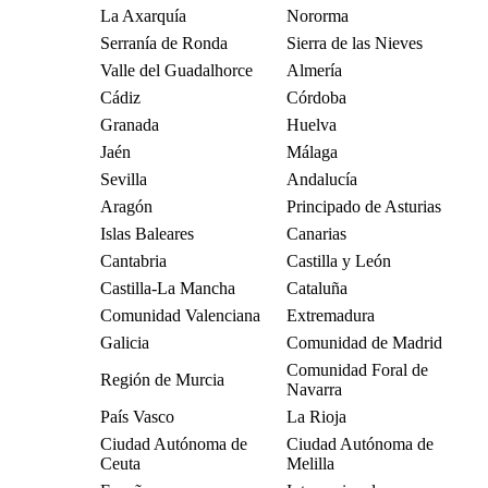
La Axarquía
Nororma
Serranía de Ronda
Sierra de las Nieves
Valle del Guadalhorce
Almería
Cádiz
Córdoba
Granada
Huelva
Jaén
Málaga
Sevilla
Andalucía
Aragón
Principado de Asturias
Islas Baleares
Canarias
Cantabria
Castilla y León
Castilla-La Mancha
Cataluña
Comunidad Valenciana
Extremadura
Galicia
Comunidad de Madrid
Comunidad Foral de
Región de Murcia
Navarra
País Vasco
La Rioja
Ciudad Autónoma de
Ciudad Autónoma de
Ceuta
Melilla