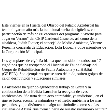
Este viernes en la Huerta del Obispo del Palacio Arzobispal ha
tenido lugar un año más la tradicional suelta de cigüeñas, con
participación de más de 80 escolares del programa "Abierto para
Jugar en Verano" del CEIP Cardenal Cisneros, así como de la
alcaldesa, Judith Piquet; el concejal de Medio Ambiente, Vicente
Pérez; la concejala de Educación, Lola López, y otros miembros de
la Corporación Municipal.
Los ejemplares de cigüeña blanca que han sido liberados son 17
cigoñinos que ha recuperado el Hospital de Fauna Salvaje del
Grupo de Rehabilitación de Fauna Autóctona y su Hábitat
(GREFA). Son ejemplares que se caen del nido, sufren golpes de
calor, desnutrición y situaciones similares.
La alcaldesa ha querido agradecer el trabajo de Grefa y la
colaboración de la
Policía Local
en la recogida de aves
accidentadas. "Se trata de un acto entrañable, ya tradicional, en el
que se busca acercar la naturaleza y el medio ambiente a los más
pequeños, y que disfruten con algo tan simbólico como son las
cigüeñas de Alcalá, que forman parte de nuestro patrimonio natural",