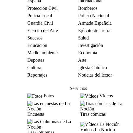
España
Internacional
Protección Civil
Bomberos
Policía Local
Policía Nacional
Guardia Civil
Armada Española
Ejército del Aire
Ejército de Tierra
Sucesos
Salud
Educación
Investigación
Medio ambiente
Economía
Deportes
Arte
Cultura
Iglesia Católica
Reportajes
Noticias del lector
Servicios
Fotos
Vídeos
Encuesta
Tiras cómicas
Vídeos La Noción
Las Columnas