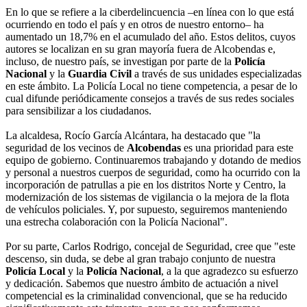
En lo que se refiere a la ciberdelincuencia –en línea con lo que está
ocurriendo en todo el país y en otros de nuestro entorno– ha
aumentado un 18,7% en el acumulado del año. Estos delitos, cuyos
autores se localizan en su gran mayoría fuera de Alcobendas e,
incluso, de nuestro país, se investigan por parte de la
Policía
Nacional
y la
Guardia Civil
a través de sus unidades especializadas
en este ámbito. La Policía Local no tiene competencia, a pesar de lo
cual difunde periódicamente consejos a través de sus redes sociales
para sensibilizar a los ciudadanos.
La alcaldesa, Rocío García Alcántara, ha destacado que "la
seguridad de los vecinos de
Alcobendas
es una prioridad para este
equipo de gobierno. Continuaremos trabajando y dotando de medios
y personal a nuestros cuerpos de seguridad, como ha ocurrido con la
incorporación de patrullas a pie en los distritos Norte y Centro, la
modernización de los sistemas de vigilancia o la mejora de la flota
de vehículos policiales. Y, por supuesto, seguiremos manteniendo
una estrecha colaboración con la Policía Nacional".
Por su parte, Carlos Rodrigo, concejal de Seguridad, cree que "este
descenso, sin duda, se debe al gran trabajo conjunto de nuestra
Policía Local
y la
Policía Nacional
, a la que agradezco su esfuerzo
y dedicación. Sabemos que nuestro ámbito de actuación a nivel
competencial es la criminalidad convencional, que se ha reducido