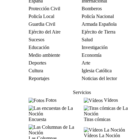
España
Internacional
Protección Civil
Bomberos
Policía Local
Policía Nacional
Guardia Civil
Armada Española
Ejército del Aire
Ejército de Tierra
Sucesos
Salud
Educación
Investigación
Medio ambiente
Economía
Deportes
Arte
Cultura
Iglesia Católica
Reportajes
Noticias del lector
Servicios
Fotos
Vídeos
Encuesta
Tiras cómicas
Vídeos La Noción
Las Columnas