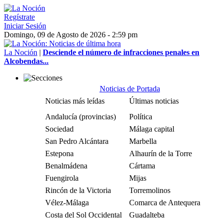
Regístrate
Iniciar Sesión
Domingo, 09 de Agosto de 2026 - 2:59 pm
La Noción
|
Desciende el número de infracciones penales en
Alcobendas...
Noticias de Portada
Noticias más leídas
Últimas noticias
Andalucía (provincias)
Política
Sociedad
Málaga capital
San Pedro Alcántara
Marbella
Estepona
Alhaurín de la Torre
Benalmádena
Cártama
Fuengirola
Mijas
Rincón de la Victoria
Torremolinos
Vélez-Málaga
Comarca de Antequera
Costa del Sol Occidental
Guadalteba