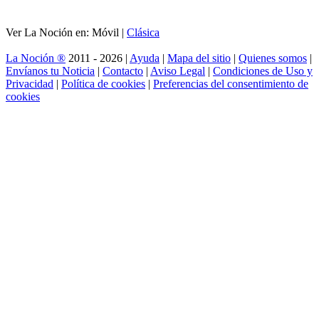
Ver La Noción en: Móvil |
Clásica
La Noción ®
2011 - 2026 |
Ayuda
|
Mapa del sitio
|
Quienes somos
|
Envíanos tu Noticia
|
Contacto
|
Aviso Legal
|
Condiciones de Uso y
Privacidad
|
Política de cookies
|
Preferencias del consentimiento de
cookies