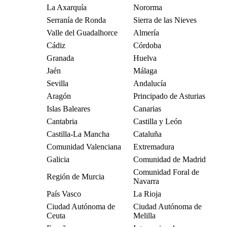
La Axarquía
Nororma
Serranía de Ronda
Sierra de las Nieves
Valle del Guadalhorce
Almería
Cádiz
Córdoba
Granada
Huelva
Jaén
Málaga
Sevilla
Andalucía
Aragón
Principado de Asturias
Islas Baleares
Canarias
Cantabria
Castilla y León
Castilla-La Mancha
Cataluña
Comunidad Valenciana
Extremadura
Galicia
Comunidad de Madrid
Comunidad Foral de
Región de Murcia
Navarra
País Vasco
La Rioja
Ciudad Autónoma de
Ciudad Autónoma de
Ceuta
Melilla