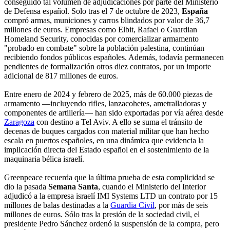
conseguido tal volumen de adjudicaciones por parte del Ministerio
de Defensa español. Solo tras el 7 de octubre de 2023,
España
compró armas, municiones y carros blindados por valor de 36,7
millones de euros. Empresas como Elbit, Rafael o Guardian
Homeland Security, conocidas por comercializar armamento
"probado en combate" sobre la población palestina, continúan
recibiendo fondos públicos españoles. Además, todavía permanecen
pendientes de formalización otros diez contratos, por un importe
adicional de 817 millones de euros.
Entre enero de 2024 y febrero de 2025, más de 60.000 piezas de
armamento —incluyendo rifles, lanzacohetes, ametralladoras y
componentes de artillería— han sido exportadas por vía aérea desde
Zaragoza
con destino a Tel Aviv. A ello se suma el tránsito de
decenas de buques cargados con material militar que han hecho
escala en puertos españoles, en una dinámica que evidencia la
implicación directa del Estado español en el sostenimiento de la
maquinaria bélica israelí.
Greenpeace recuerda que la última prueba de esta complicidad se
dio la pasada
Semana Santa
, cuando el Ministerio del Interior
adjudicó a la empresa israelí IMI Systems LTD un contrato por 15
millones de balas destinadas a la
Guardia Civil
, por más de seis
millones de euros. Sólo tras la presión de la sociedad civil, el
presidente Pedro Sánchez ordenó la suspensión de la compra, pero