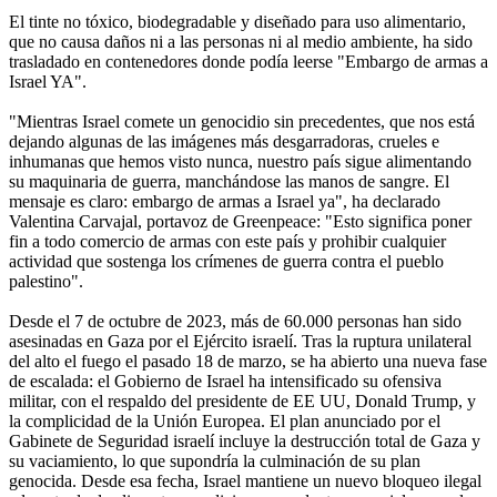
El tinte no tóxico, biodegradable y diseñado para uso alimentario,
que no causa daños ni a las personas ni al medio ambiente, ha sido
trasladado en contenedores donde podía leerse "Embargo de armas a
Israel YA".
"Mientras Israel comete un genocidio sin precedentes, que nos está
dejando algunas de las imágenes más desgarradoras, crueles e
inhumanas que hemos visto nunca, nuestro país sigue alimentando
su maquinaria de guerra, manchándose las manos de sangre. El
mensaje es claro: embargo de armas a Israel ya", ha declarado
Valentina Carvajal, portavoz de Greenpeace: "Esto significa poner
fin a todo comercio de armas con este país y prohibir cualquier
actividad que sostenga los crímenes de guerra contra el pueblo
palestino".
Desde el 7 de octubre de 2023, más de 60.000 personas han sido
asesinadas en Gaza por el Ejército israelí. Tras la ruptura unilateral
del alto el fuego el pasado 18 de marzo, se ha abierto una nueva fase
de escalada: el Gobierno de Israel ha intensificado su ofensiva
militar, con el respaldo del presidente de EE UU, Donald Trump, y
la complicidad de la Unión Europea. El plan anunciado por el
Gabinete de Seguridad israelí incluye la destrucción total de Gaza y
su vaciamiento, lo que supondría la culminación de su plan
genocida. Desde esa fecha, Israel mantiene un nuevo bloqueo ilegal