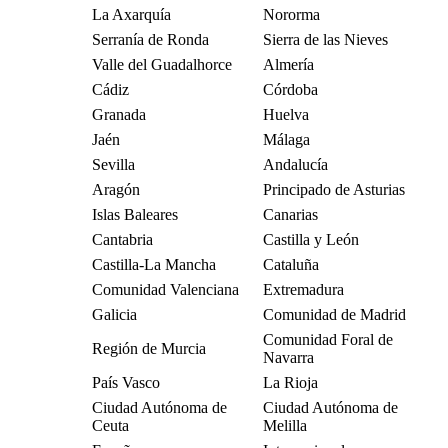
La Axarquía
Nororma
Serranía de Ronda
Sierra de las Nieves
Valle del Guadalhorce
Almería
Cádiz
Córdoba
Granada
Huelva
Jaén
Málaga
Sevilla
Andalucía
Aragón
Principado de Asturias
Islas Baleares
Canarias
Cantabria
Castilla y León
Castilla-La Mancha
Cataluña
Comunidad Valenciana
Extremadura
Galicia
Comunidad de Madrid
Comunidad Foral de
Región de Murcia
Navarra
País Vasco
La Rioja
Ciudad Autónoma de
Ciudad Autónoma de
Ceuta
Melilla