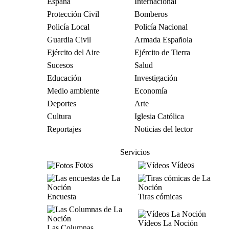
España
Internacional
Protección Civil
Bomberos
Policía Local
Policía Nacional
Guardia Civil
Armada Española
Ejército del Aire
Ejército de Tierra
Sucesos
Salud
Educación
Investigación
Medio ambiente
Economía
Deportes
Arte
Cultura
Iglesia Católica
Reportajes
Noticias del lector
Servicios
Fotos
Vídeos
Encuesta
Tiras cómicas
Vídeos La Noción
Las Columnas