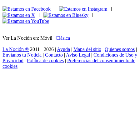
|
|
|
|
Ver La Noción en: Móvil |
Clásica
La Noción ®
2011 - 2026 |
Ayuda
|
Mapa del sitio
|
Quienes somos
|
Envíanos tu Noticia
|
Contacto
|
Aviso Legal
|
Condiciones de Uso y
Privacidad
|
Política de cookies
|
Preferencias del consentimiento de
cookies