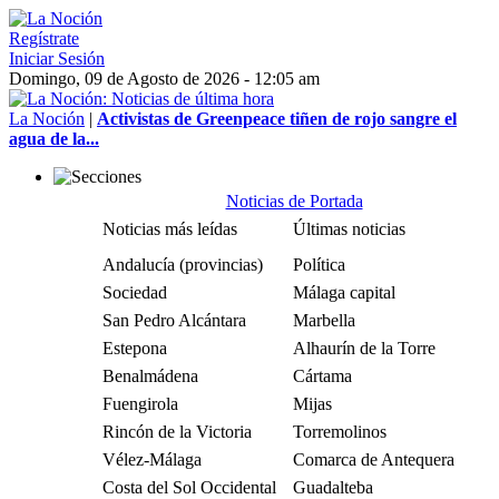
Regístrate
Iniciar Sesión
Domingo, 09 de Agosto de 2026 - 12:05 am
La Noción
|
Activistas de Greenpeace tiñen de rojo sangre el
agua de la...
Noticias de Portada
Noticias más leídas
Últimas noticias
Andalucía (provincias)
Política
Sociedad
Málaga capital
San Pedro Alcántara
Marbella
Estepona
Alhaurín de la Torre
Benalmádena
Cártama
Fuengirola
Mijas
Rincón de la Victoria
Torremolinos
Vélez-Málaga
Comarca de Antequera
Costa del Sol Occidental
Guadalteba