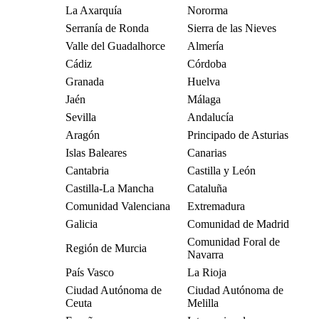
La Axarquía
Nororma
Serranía de Ronda
Sierra de las Nieves
Valle del Guadalhorce
Almería
Cádiz
Córdoba
Granada
Huelva
Jaén
Málaga
Sevilla
Andalucía
Aragón
Principado de Asturias
Islas Baleares
Canarias
Cantabria
Castilla y León
Castilla-La Mancha
Cataluña
Comunidad Valenciana
Extremadura
Galicia
Comunidad de Madrid
Comunidad Foral de
Región de Murcia
Navarra
País Vasco
La Rioja
Ciudad Autónoma de
Ciudad Autónoma de
Ceuta
Melilla