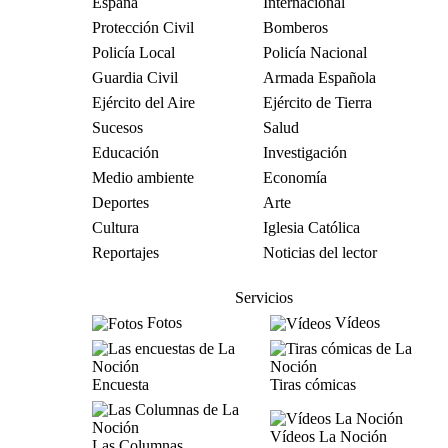
España
Internacional
Protección Civil
Bomberos
Policía Local
Policía Nacional
Guardia Civil
Armada Española
Ejército del Aire
Ejército de Tierra
Sucesos
Salud
Educación
Investigación
Medio ambiente
Economía
Deportes
Arte
Cultura
Iglesia Católica
Reportajes
Noticias del lector
Servicios
Fotos
Vídeos
Encuesta
Tiras cómicas
Vídeos La Noción
Las Columnas