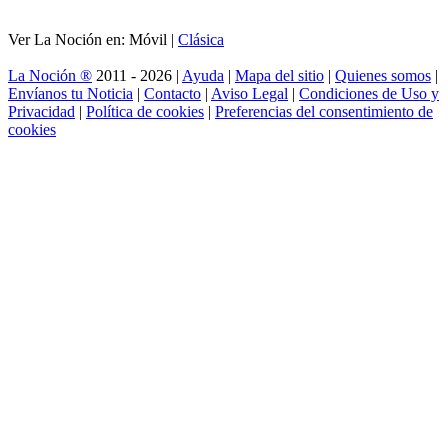
Ver La Noción en: Móvil |
Clásica
La Noción ®
2011 - 2026 |
Ayuda
|
Mapa del sitio
|
Quienes somos
|
Envíanos tu Noticia
|
Contacto
|
Aviso Legal
|
Condiciones de Uso y
Privacidad
|
Política de cookies
|
Preferencias del consentimiento de
cookies