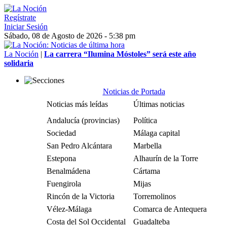
Regístrate
Iniciar Sesión
Sábado, 08 de Agosto de 2026 - 5:38 pm
La Noción
|
La carrera “Ilumina Móstoles” será este año
solidaria
Noticias de Portada
Noticias más leídas
Últimas noticias
Andalucía (provincias)
Política
Sociedad
Málaga capital
San Pedro Alcántara
Marbella
Estepona
Alhaurín de la Torre
Benalmádena
Cártama
Fuengirola
Mijas
Rincón de la Victoria
Torremolinos
Vélez-Málaga
Comarca de Antequera
Costa del Sol Occidental
Guadalteba