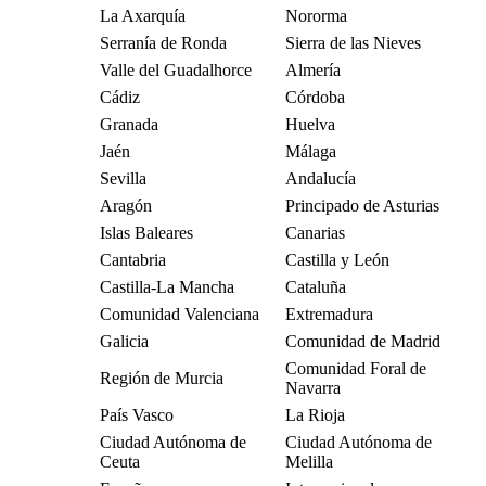
La Axarquía
Nororma
Serranía de Ronda
Sierra de las Nieves
Valle del Guadalhorce
Almería
Cádiz
Córdoba
Granada
Huelva
Jaén
Málaga
Sevilla
Andalucía
Aragón
Principado de Asturias
Islas Baleares
Canarias
Cantabria
Castilla y León
Castilla-La Mancha
Cataluña
Comunidad Valenciana
Extremadura
Galicia
Comunidad de Madrid
Comunidad Foral de
Región de Murcia
Navarra
País Vasco
La Rioja
Ciudad Autónoma de
Ciudad Autónoma de
Ceuta
Melilla