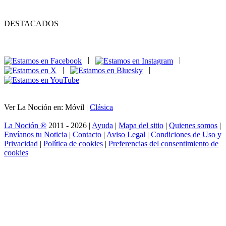
DESTACADOS
|
|
|
|
Ver La Noción en: Móvil |
Clásica
La Noción ®
2011 - 2026 |
Ayuda
|
Mapa del sitio
|
Quienes somos
|
Envíanos tu Noticia
|
Contacto
|
Aviso Legal
|
Condiciones de Uso y
Privacidad
|
Política de cookies
|
Preferencias del consentimiento de
cookies