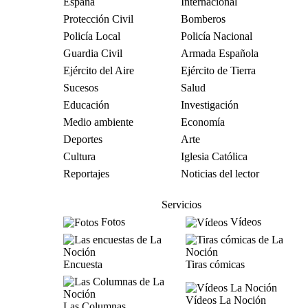
España
Internacional
Protección Civil
Bomberos
Policía Local
Policía Nacional
Guardia Civil
Armada Española
Ejército del Aire
Ejército de Tierra
Sucesos
Salud
Educación
Investigación
Medio ambiente
Economía
Deportes
Arte
Cultura
Iglesia Católica
Reportajes
Noticias del lector
Servicios
Fotos
Vídeos
Encuesta
Tiras cómicas
Vídeos La Noción
Las Columnas