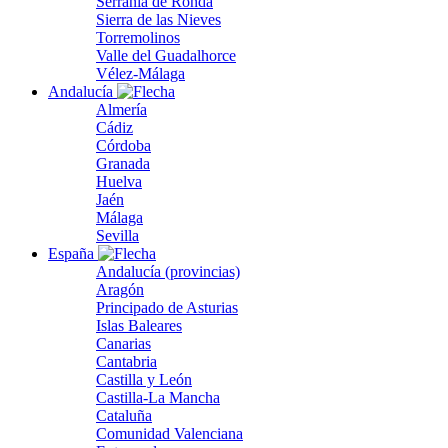
Serranía de Ronda
Sierra de las Nieves
Torremolinos
Valle del Guadalhorce
Vélez-Málaga
Andalucía
Almería
Cádiz
Córdoba
Granada
Huelva
Jaén
Málaga
Sevilla
España
Andalucía (provincias)
Aragón
Principado de Asturias
Islas Baleares
Canarias
Cantabria
Castilla y León
Castilla-La Mancha
Cataluña
Comunidad Valenciana