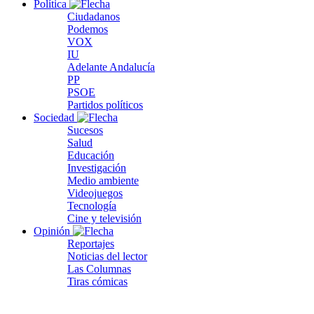
Política
Ciudadanos
Podemos
VOX
IU
Adelante Andalucía
PP
PSOE
Partidos políticos
Sociedad
Sucesos
Salud
Educación
Investigación
Medio ambiente
Videojuegos
Tecnología
Cine y televisión
Opinión
Reportajes
Noticias del lector
Las Columnas
Tiras cómicas