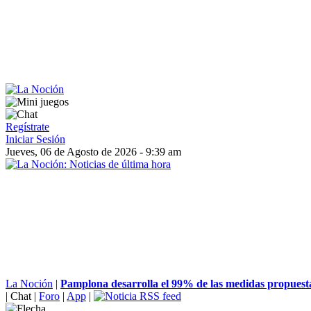
Regístrate
Iniciar Sesión
Jueves, 06 de Agosto de 2026 - 9:39 am
La Noción
|
Pamplona desarrolla el 99% de las medidas propuesta
|
Chat
|
Foro
|
App
|