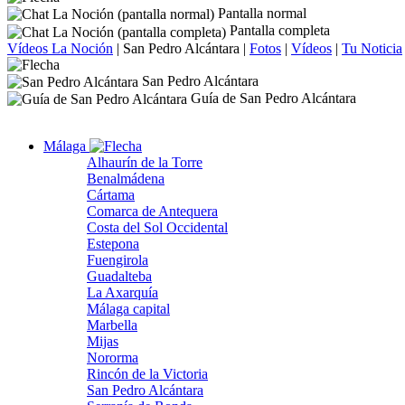
Pantalla normal
Pantalla completa
Vídeos La Noción
|
San Pedro Alcántara
|
Fotos
|
Vídeos
|
Tu Noticia
San Pedro Alcántara
Guía de San Pedro Alcántara
Málaga
Alhaurín de la Torre
Benalmádena
Cártama
Comarca de Antequera
Costa del Sol Occidental
Estepona
Fuengirola
Guadalteba
La Axarquía
Málaga capital
Marbella
Mijas
Nororma
Rincón de la Victoria
San Pedro Alcántara