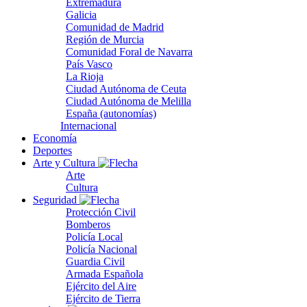
Extremadura
Galicia
Comunidad de Madrid
Región de Murcia
Comunidad Foral de Navarra
País Vasco
La Rioja
Ciudad Autónoma de Ceuta
Ciudad Autónoma de Melilla
España (autonomías)
Internacional
Economía
Deportes
Arte y Cultura
Arte
Cultura
Seguridad
Protección Civil
Bomberos
Policía Local
Policía Nacional
Guardia Civil
Armada Española
Ejército del Aire
Ejército de Tierra