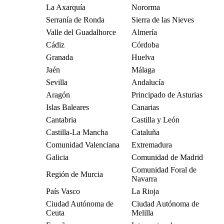
La Axarquía
Nororma
Serranía de Ronda
Sierra de las Nieves
Valle del Guadalhorce
Almería
Cádiz
Córdoba
Granada
Huelva
Jaén
Málaga
Sevilla
Andalucía
Aragón
Principado de Asturias
Islas Baleares
Canarias
Cantabria
Castilla y León
Castilla-La Mancha
Cataluña
Comunidad Valenciana
Extremadura
Galicia
Comunidad de Madrid
Comunidad Foral de
Región de Murcia
Navarra
País Vasco
La Rioja
Ciudad Autónoma de
Ciudad Autónoma de
Ceuta
Melilla