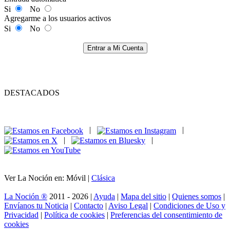
Si
No
Agregarme a los usuarios activos
Si
No
Entrar a Mi Cuenta
DESTACADOS
|
|
|
|
Ver La Noción en: Móvil |
Clásica
La Noción ®
2011 - 2026 |
Ayuda
|
Mapa del sitio
|
Quienes somos
|
Envíanos tu Noticia
|
Contacto
|
Aviso Legal
|
Condiciones de Uso y
Privacidad
|
Política de cookies
|
Preferencias del consentimiento de
cookies