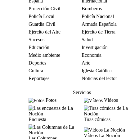
España
Internacional
Protección Civil
Bomberos
Policía Local
Policía Nacional
Guardia Civil
Armada Española
Ejército del Aire
Ejército de Tierra
Sucesos
Salud
Educación
Investigación
Medio ambiente
Economía
Deportes
Arte
Cultura
Iglesia Católica
Reportajes
Noticias del lector
Servicios
Fotos
Vídeos
Encuesta
Tiras cómicas
Vídeos La Noción
Las Columnas