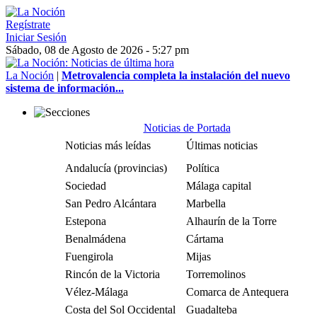
Regístrate
Iniciar Sesión
Sábado, 08 de Agosto de 2026 - 5:27 pm
La Noción
|
Metrovalencia completa la instalación del nuevo
sistema de información...
Noticias de Portada
Noticias más leídas
Últimas noticias
Andalucía (provincias)
Política
Sociedad
Málaga capital
San Pedro Alcántara
Marbella
Estepona
Alhaurín de la Torre
Benalmádena
Cártama
Fuengirola
Mijas
Rincón de la Victoria
Torremolinos
Vélez-Málaga
Comarca de Antequera
Costa del Sol Occidental
Guadalteba