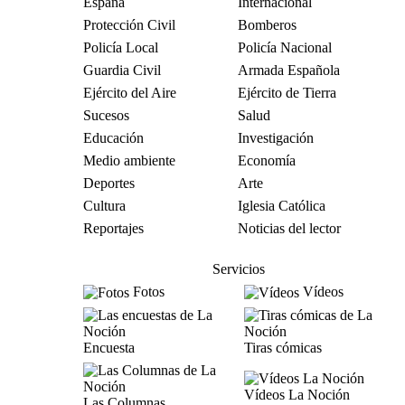
España
Internacional
Protección Civil
Bomberos
Policía Local
Policía Nacional
Guardia Civil
Armada Española
Ejército del Aire
Ejército de Tierra
Sucesos
Salud
Educación
Investigación
Medio ambiente
Economía
Deportes
Arte
Cultura
Iglesia Católica
Reportajes
Noticias del lector
Servicios
Fotos
Vídeos
Encuesta
Tiras cómicas
Vídeos La Noción
Las Columnas