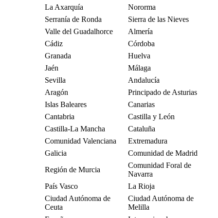
La Axarquía
Nororma
Serranía de Ronda
Sierra de las Nieves
Valle del Guadalhorce
Almería
Cádiz
Córdoba
Granada
Huelva
Jaén
Málaga
Sevilla
Andalucía
Aragón
Principado de Asturias
Islas Baleares
Canarias
Cantabria
Castilla y León
Castilla-La Mancha
Cataluña
Comunidad Valenciana
Extremadura
Galicia
Comunidad de Madrid
Comunidad Foral de
Región de Murcia
Navarra
País Vasco
La Rioja
Ciudad Autónoma de
Ciudad Autónoma de
Ceuta
Melilla