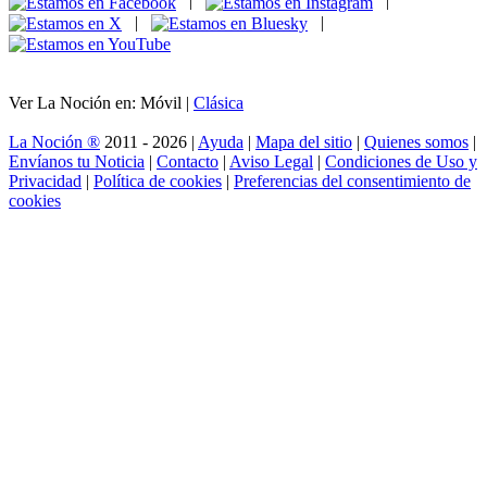
|
|
|
|
Ver La Noción en: Móvil |
Clásica
La Noción ®
2011 - 2026 |
Ayuda
|
Mapa del sitio
|
Quienes somos
|
Envíanos tu Noticia
|
Contacto
|
Aviso Legal
|
Condiciones de Uso y
Privacidad
|
Política de cookies
|
Preferencias del consentimiento de
cookies