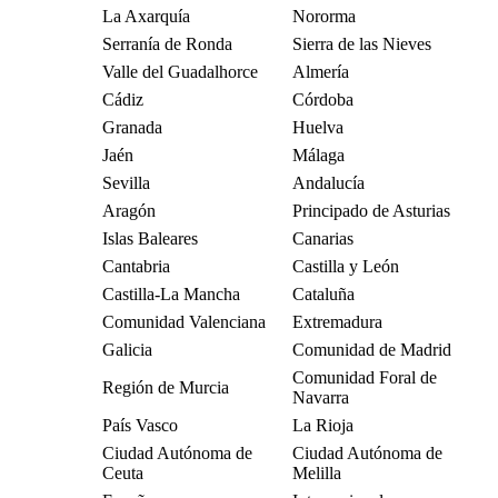
La Axarquía
Nororma
Serranía de Ronda
Sierra de las Nieves
Valle del Guadalhorce
Almería
Cádiz
Córdoba
Granada
Huelva
Jaén
Málaga
Sevilla
Andalucía
Aragón
Principado de Asturias
Islas Baleares
Canarias
Cantabria
Castilla y León
Castilla-La Mancha
Cataluña
Comunidad Valenciana
Extremadura
Galicia
Comunidad de Madrid
Comunidad Foral de
Región de Murcia
Navarra
País Vasco
La Rioja
Ciudad Autónoma de
Ciudad Autónoma de
Ceuta
Melilla