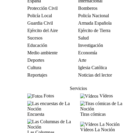
España
Internacional
Protección Civil
Bomberos
Policía Local
Policía Nacional
Guardia Civil
Armada Española
Ejército del Aire
Ejército de Tierra
Sucesos
Salud
Educación
Investigación
Medio ambiente
Economía
Deportes
Arte
Cultura
Iglesia Católica
Reportajes
Noticias del lector
Servicios
Fotos
Vídeos
Encuesta
Tiras cómicas
Vídeos La Noción
Las Columnas