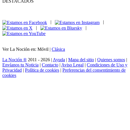
DESTACADOS
|
|
|
|
Ver La Noción en: Móvil |
Clásica
La Noción ®
2011 - 2026 |
Ayuda
|
Mapa del sitio
|
Quienes somos
|
Envíanos tu Noticia
|
Contacto
|
Aviso Legal
|
Condiciones de Uso y
Privacidad
|
Política de cookies
|
Preferencias del consentimiento de
cookies