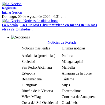
Regístrate
Iniciar Sesión
Domingo, 09 de Agosto de 2026 - 6:31 am
La Noción
|
La Guardia Civil interviene en menos de un mes
otras 22 toneladas...
Noticias de Portada
Noticias más leídas
Últimas noticias
Andalucía (provincias)
Política
Sociedad
Málaga capital
San Pedro Alcántara
Marbella
Estepona
Alhaurín de la Torre
Benalmádena
Cártama
Fuengirola
Mijas
Rincón de la Victoria
Torremolinos
Vélez-Málaga
Comarca de Antequera
Costa del Sol Occidental
Guadalteba