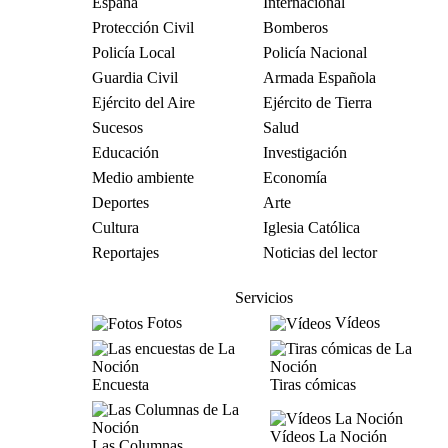
España
Internacional
Protección Civil
Bomberos
Policía Local
Policía Nacional
Guardia Civil
Armada Española
Ejército del Aire
Ejército de Tierra
Sucesos
Salud
Educación
Investigación
Medio ambiente
Economía
Deportes
Arte
Cultura
Iglesia Católica
Reportajes
Noticias del lector
Servicios
Fotos
Vídeos
Encuesta
Tiras cómicas
Vídeos La Noción
Las Columnas