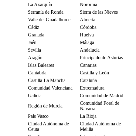
La Axarquía
Nororma
Serranía de Ronda
Sierra de las Nieves
Valle del Guadalhorce
Almería
Cádiz
Córdoba
Granada
Huelva
Jaén
Málaga
Sevilla
Andalucía
Aragón
Principado de Asturias
Islas Baleares
Canarias
Cantabria
Castilla y León
Castilla-La Mancha
Cataluña
Comunidad Valenciana
Extremadura
Galicia
Comunidad de Madrid
Comunidad Foral de
Región de Murcia
Navarra
País Vasco
La Rioja
Ciudad Autónoma de
Ciudad Autónoma de
Ceuta
Melilla