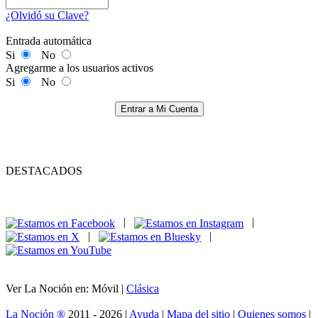
¿Olvidó su Clave?
Entrada automática
Si
No
Agregarme a los usuarios activos
Si
No
Entrar a Mi Cuenta
DESTACADOS
|
|
|
|
Ver La Noción en: Móvil |
Clásica
La Noción ®
2011 - 2026 |
Ayuda
|
Mapa del sitio
|
Quienes somos
|