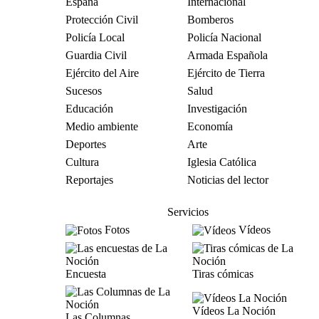
España
Internacional
Protección Civil
Bomberos
Policía Local
Policía Nacional
Guardia Civil
Armada Española
Ejército del Aire
Ejército de Tierra
Sucesos
Salud
Educación
Investigación
Medio ambiente
Economía
Deportes
Arte
Cultura
Iglesia Católica
Reportajes
Noticias del lector
Servicios
Fotos
Vídeos
Encuesta
Tiras cómicas
Vídeos La Noción
Las Columnas