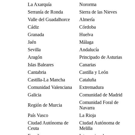
La Axarquía
Nororma
Serranía de Ronda
Sierra de las Nieves
Valle del Guadalhorce
Almería
Cádiz
Córdoba
Granada
Huelva
Jaén
Málaga
Sevilla
Andalucía
Aragón
Principado de Asturias
Islas Baleares
Canarias
Cantabria
Castilla y León
Castilla-La Mancha
Cataluña
Comunidad Valenciana
Extremadura
Galicia
Comunidad de Madrid
Comunidad Foral de
Región de Murcia
Navarra
País Vasco
La Rioja
Ciudad Autónoma de
Ciudad Autónoma de
Ceuta
Melilla