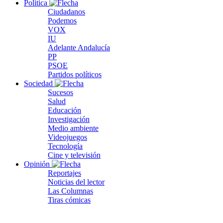
Política
Ciudadanos
Podemos
VOX
IU
Adelante Andalucía
PP
PSOE
Partidos políticos
Sociedad
Sucesos
Salud
Educación
Investigación
Medio ambiente
Videojuegos
Tecnología
Cine y televisión
Opinión
Reportajes
Noticias del lector
Las Columnas
Tiras cómicas