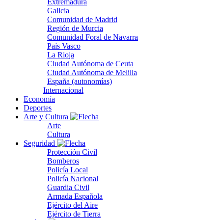
Extremadura
Galicia
Comunidad de Madrid
Región de Murcia
Comunidad Foral de Navarra
País Vasco
La Rioja
Ciudad Autónoma de Ceuta
Ciudad Autónoma de Melilla
España (autonomías)
Internacional
Economía
Deportes
Arte y Cultura
Arte
Cultura
Seguridad
Protección Civil
Bomberos
Policía Local
Policía Nacional
Guardia Civil
Armada Española
Ejército del Aire
Ejército de Tierra