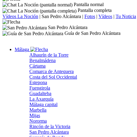
Pantalla normal
Pantalla completa
Vídeos La Noción
|
San Pedro Alcántara
|
Fotos
|
Vídeos
|
Tu Noticia
San Pedro Alcántara
Guía de San Pedro Alcántara
Málaga
Alhaurín de la Torre
Benalmádena
Cártama
Comarca de Antequera
Costa del Sol Occidental
Estepona
Fuengirola
Guadalteba
La Axarquía
Málaga capital
Marbella
Mijas
Nororma
Rincón de la Victoria
San Pedro Alcántara