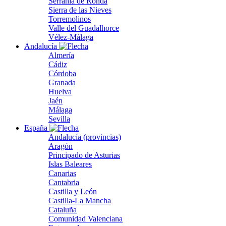
Serranía de Ronda
Sierra de las Nieves
Torremolinos
Valle del Guadalhorce
Vélez-Málaga
Andalucía
Almería
Cádiz
Córdoba
Granada
Huelva
Jaén
Málaga
Sevilla
España
Andalucía (provincias)
Aragón
Principado de Asturias
Islas Baleares
Canarias
Cantabria
Castilla y León
Castilla-La Mancha
Cataluña
Comunidad Valenciana