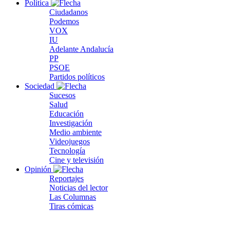
Política
Ciudadanos
Podemos
VOX
IU
Adelante Andalucía
PP
PSOE
Partidos políticos
Sociedad
Sucesos
Salud
Educación
Investigación
Medio ambiente
Videojuegos
Tecnología
Cine y televisión
Opinión
Reportajes
Noticias del lector
Las Columnas
Tiras cómicas