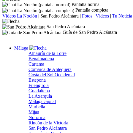
Pantalla normal
Pantalla completa
Vídeos La Noción
|
San Pedro Alcántara
|
Fotos
|
Vídeos
|
Tu Noticia
San Pedro Alcántara
Guía de San Pedro Alcántara
Málaga
Alhaurín de la Torre
Benalmádena
Cártama
Comarca de Antequera
Costa del Sol Occidental
Estepona
Fuengirola
Guadalteba
La Axarquía
Málaga capital
Marbella
Mijas
Nororma
Rincón de la Victoria
San Pedro Alcántara