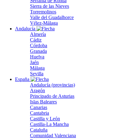
Serranía de Ronda
Sierra de las Nieves
Torremolinos
Valle del Guadalhorce
Vélez-Málaga
Andalucía
Almería
Cádiz
Córdoba
Granada
Huelva
Jaén
Málaga
Sevilla
España
Andalucía (provincias)
Aragón
Principado de Asturias
Islas Baleares
Canarias
Cantabria
Castilla y León
Castilla-La Mancha
Cataluña
Comunidad Valenciana