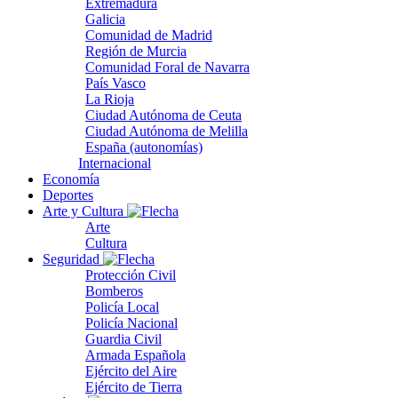
Extremadura
Galicia
Comunidad de Madrid
Región de Murcia
Comunidad Foral de Navarra
País Vasco
La Rioja
Ciudad Autónoma de Ceuta
Ciudad Autónoma de Melilla
España (autonomías)
Internacional
Economía
Deportes
Arte y Cultura
Arte
Cultura
Seguridad
Protección Civil
Bomberos
Policía Local
Policía Nacional
Guardia Civil
Armada Española
Ejército del Aire
Ejército de Tierra