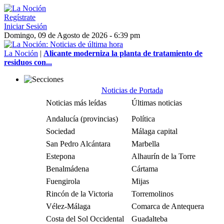
Regístrate
Iniciar Sesión
Domingo, 09 de Agosto de 2026 - 6:39 pm
La Noción
|
Alicante moderniza la planta de tratamiento de
residuos con...
Noticias de Portada
Noticias más leídas
Últimas noticias
Andalucía (provincias)
Política
Sociedad
Málaga capital
San Pedro Alcántara
Marbella
Estepona
Alhaurín de la Torre
Benalmádena
Cártama
Fuengirola
Mijas
Rincón de la Victoria
Torremolinos
Vélez-Málaga
Comarca de Antequera
Costa del Sol Occidental
Guadalteba