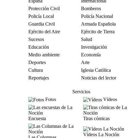
España
Internacional
Protección Civil
Bomberos
Policía Local
Policía Nacional
Guardia Civil
Armada Española
Ejército del Aire
Ejército de Tierra
Sucesos
Salud
Educación
Investigación
Medio ambiente
Economía
Deportes
Arte
Cultura
Iglesia Católica
Reportajes
Noticias del lector
Servicios
Fotos
Vídeos
Encuesta
Tiras cómicas
Vídeos La Noción
Las Columnas