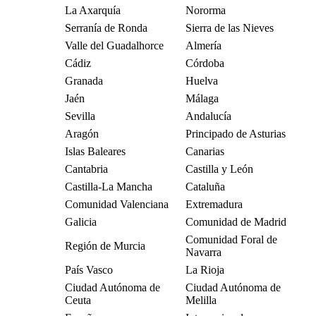
La Axarquía
Nororma
Serranía de Ronda
Sierra de las Nieves
Valle del Guadalhorce
Almería
Cádiz
Córdoba
Granada
Huelva
Jaén
Málaga
Sevilla
Andalucía
Aragón
Principado de Asturias
Islas Baleares
Canarias
Cantabria
Castilla y León
Castilla-La Mancha
Cataluña
Comunidad Valenciana
Extremadura
Galicia
Comunidad de Madrid
Comunidad Foral de
Región de Murcia
Navarra
País Vasco
La Rioja
Ciudad Autónoma de
Ciudad Autónoma de
Ceuta
Melilla