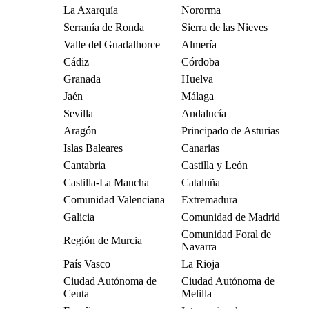
La Axarquía
Nororma
Serranía de Ronda
Sierra de las Nieves
Valle del Guadalhorce
Almería
Cádiz
Córdoba
Granada
Huelva
Jaén
Málaga
Sevilla
Andalucía
Aragón
Principado de Asturias
Islas Baleares
Canarias
Cantabria
Castilla y León
Castilla-La Mancha
Cataluña
Comunidad Valenciana
Extremadura
Galicia
Comunidad de Madrid
Comunidad Foral de
Región de Murcia
Navarra
País Vasco
La Rioja
Ciudad Autónoma de
Ciudad Autónoma de
Ceuta
Melilla