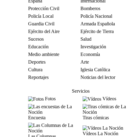
España
Internacional
Protección Civil
Bomberos
Policía Local
Policía Nacional
Guardia Civil
Armada Española
Ejército del Aire
Ejército de Tierra
Sucesos
Salud
Educación
Investigación
Medio ambiente
Economía
Deportes
Arte
Cultura
Iglesia Católica
Reportajes
Noticias del lector
Servicios
Fotos
Vídeos
Encuesta
Tiras cómicas
Vídeos La Noción
Las Columnas