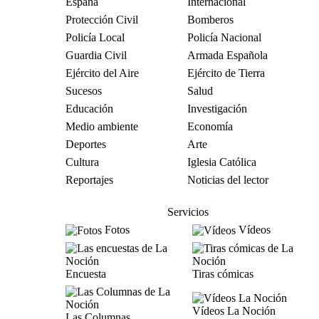
España
Internacional
Protección Civil
Bomberos
Policía Local
Policía Nacional
Guardia Civil
Armada Española
Ejército del Aire
Ejército de Tierra
Sucesos
Salud
Educación
Investigación
Medio ambiente
Economía
Deportes
Arte
Cultura
Iglesia Católica
Reportajes
Noticias del lector
Servicios
Fotos
Vídeos
Encuesta
Tiras cómicas
Vídeos La Noción
Las Columnas