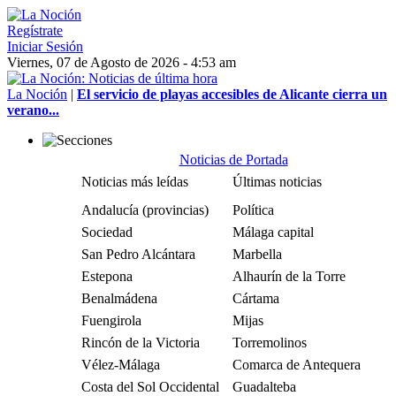
Regístrate
Iniciar Sesión
Viernes, 07 de Agosto de 2026 - 4:53 am
La Noción
|
El servicio de playas accesibles de Alicante cierra un
verano...
Noticias de Portada
Noticias más leídas
Últimas noticias
Andalucía (provincias)
Política
Sociedad
Málaga capital
San Pedro Alcántara
Marbella
Estepona
Alhaurín de la Torre
Benalmádena
Cártama
Fuengirola
Mijas
Rincón de la Victoria
Torremolinos
Vélez-Málaga
Comarca de Antequera
Costa del Sol Occidental
Guadalteba