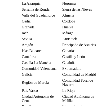
La Axarquía
Nororma
Serranía de Ronda
Sierra de las Nieves
Valle del Guadalhorce
Almería
Cádiz
Córdoba
Granada
Huelva
Jaén
Málaga
Sevilla
Andalucía
Aragón
Principado de Asturias
Islas Baleares
Canarias
Cantabria
Castilla y León
Castilla-La Mancha
Cataluña
Comunidad Valenciana
Extremadura
Galicia
Comunidad de Madrid
Comunidad Foral de
Región de Murcia
Navarra
País Vasco
La Rioja
Ciudad Autónoma de
Ciudad Autónoma de
Ceuta
Melilla