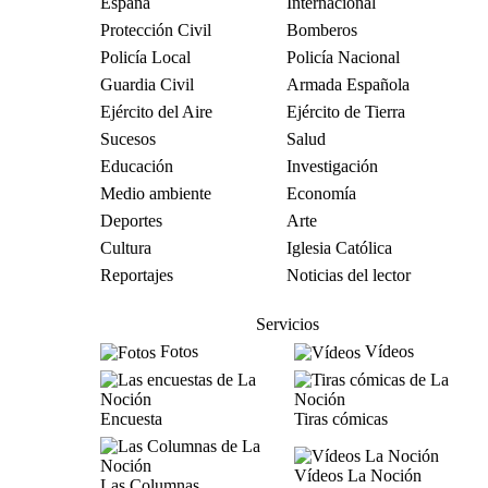
España
Internacional
Protección Civil
Bomberos
Policía Local
Policía Nacional
Guardia Civil
Armada Española
Ejército del Aire
Ejército de Tierra
Sucesos
Salud
Educación
Investigación
Medio ambiente
Economía
Deportes
Arte
Cultura
Iglesia Católica
Reportajes
Noticias del lector
Servicios
Fotos
Vídeos
Encuesta
Tiras cómicas
Vídeos La Noción
Las Columnas