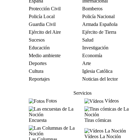
España
Internacional
Protección Civil
Bomberos
Policía Local
Policía Nacional
Guardia Civil
Armada Española
Ejército del Aire
Ejército de Tierra
Sucesos
Salud
Educación
Investigación
Medio ambiente
Economía
Deportes
Arte
Cultura
Iglesia Católica
Reportajes
Noticias del lector
Servicios
Fotos
Vídeos
Encuesta
Tiras cómicas
Vídeos La Noción
Las Columnas