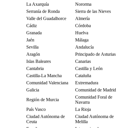
La Axarquía
Nororma
Serranía de Ronda
Sierra de las Nieves
Valle del Guadalhorce
Almería
Cádiz
Córdoba
Granada
Huelva
Jaén
Málaga
Sevilla
Andalucía
Aragón
Principado de Asturias
Islas Baleares
Canarias
Cantabria
Castilla y León
Castilla-La Mancha
Cataluña
Comunidad Valenciana
Extremadura
Galicia
Comunidad de Madrid
Comunidad Foral de
Región de Murcia
Navarra
País Vasco
La Rioja
Ciudad Autónoma de
Ciudad Autónoma de
Ceuta
Melilla