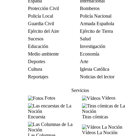
España
Internacional
Protección Civil
Bomberos
Policía Local
Policía Nacional
Guardia Civil
Armada Española
Ejército del Aire
Ejército de Tierra
Sucesos
Salud
Educación
Investigación
Medio ambiente
Economía
Deportes
Arte
Cultura
Iglesia Católica
Reportajes
Noticias del lector
Servicios
Fotos
Vídeos
Encuesta
Tiras cómicas
Vídeos La Noción
Las Columnas