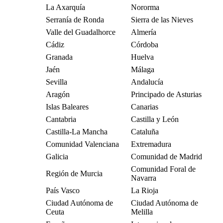
La Axarquía
Nororma
Serranía de Ronda
Sierra de las Nieves
Valle del Guadalhorce
Almería
Cádiz
Córdoba
Granada
Huelva
Jaén
Málaga
Sevilla
Andalucía
Aragón
Principado de Asturias
Islas Baleares
Canarias
Cantabria
Castilla y León
Castilla-La Mancha
Cataluña
Comunidad Valenciana
Extremadura
Galicia
Comunidad de Madrid
Comunidad Foral de
Región de Murcia
Navarra
País Vasco
La Rioja
Ciudad Autónoma de
Ciudad Autónoma de
Ceuta
Melilla