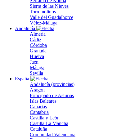
Serranía de Ronda
Sierra de las Nieves
Torremolinos
Valle del Guadalhorce
Vélez-Málaga
Andalucía
Almería
Cádiz
Córdoba
Granada
Huelva
Jaén
Málaga
Sevilla
España
Andalucía (provincias)
Aragón
Principado de Asturias
Islas Baleares
Canarias
Cantabria
Castilla y León
Castilla-La Mancha
Cataluña
Comunidad Valenciana