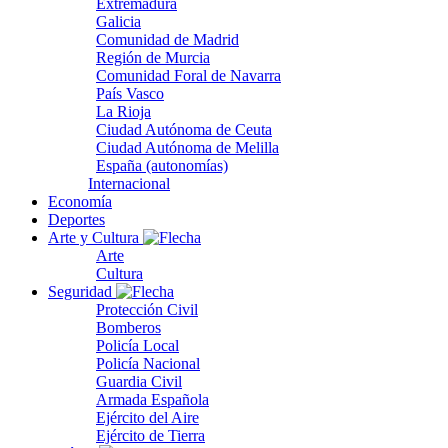
Extremadura
Galicia
Comunidad de Madrid
Región de Murcia
Comunidad Foral de Navarra
País Vasco
La Rioja
Ciudad Autónoma de Ceuta
Ciudad Autónoma de Melilla
España (autonomías)
Internacional
Economía
Deportes
Arte y Cultura
Arte
Cultura
Seguridad
Protección Civil
Bomberos
Policía Local
Policía Nacional
Guardia Civil
Armada Española
Ejército del Aire
Ejército de Tierra