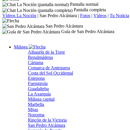
Pantalla normal
Pantalla completa
Vídeos La Noción
|
San Pedro Alcántara
|
Fotos
|
Vídeos
|
Tu Noticia
San Pedro Alcántara
Guía de San Pedro Alcántara
Málaga
Alhaurín de la Torre
Benalmádena
Cártama
Comarca de Antequera
Costa del Sol Occidental
Estepona
Fuengirola
Guadalteba
La Axarquía
Málaga capital
Marbella
Mijas
Nororma
Rincón de la Victoria
San Pedro Alcántara