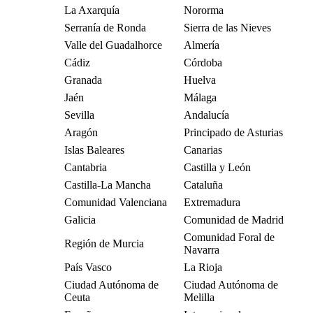
La Axarquía
Nororma
Serranía de Ronda
Sierra de las Nieves
Valle del Guadalhorce
Almería
Cádiz
Córdoba
Granada
Huelva
Jaén
Málaga
Sevilla
Andalucía
Aragón
Principado de Asturias
Islas Baleares
Canarias
Cantabria
Castilla y León
Castilla-La Mancha
Cataluña
Comunidad Valenciana
Extremadura
Galicia
Comunidad de Madrid
Comunidad Foral de
Región de Murcia
Navarra
País Vasco
La Rioja
Ciudad Autónoma de
Ciudad Autónoma de
Ceuta
Melilla