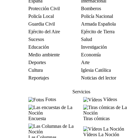
España
Internacional
Protección Civil
Bomberos
Policía Local
Policía Nacional
Guardia Civil
Armada Española
Ejército del Aire
Ejército de Tierra
Sucesos
Salud
Educación
Investigación
Medio ambiente
Economía
Deportes
Arte
Cultura
Iglesia Católica
Reportajes
Noticias del lector
Servicios
Fotos
Vídeos
Encuesta
Tiras cómicas
Vídeos La Noción
Las Columnas